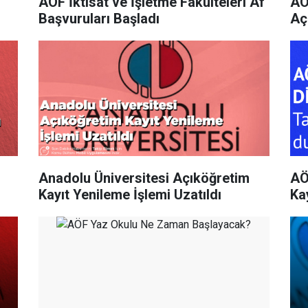
AÖF İktisat ve İşletme Fakülteleri Af
AÖ
Başvuruları Başladı
Aç
Anadolu Üniversitesi Açıköğretim
AÖ
Kayıt Yenileme İşlemi Uzatıldı
Kay