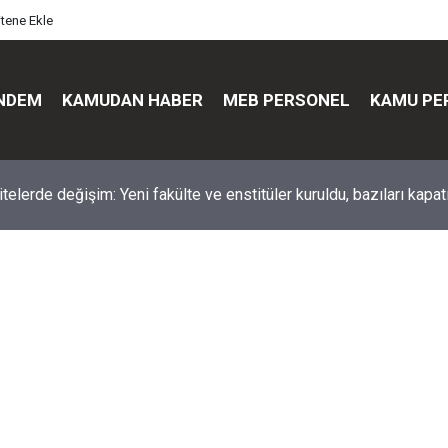
itene Ekle
NDEM
KAMUDAN HABER
MEB PERSONEL
KAMU PE
üst düzey değişim: Genel müdürler değişti, yeni isimler atandı