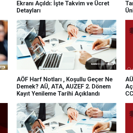
Ekranı Açıldı: İşte Takvim ve Ücret
Ta
Detayları
Ün
AÖF Harf Notları , Koşullu Geçer Ne
AÜ
Demek? AÜ, ATA, AUZEF 2. Dönem
Aç
Kayıt Yenileme Tarihi Açıklandı
CC
Ha
De