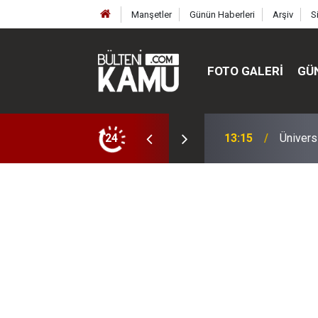
Manşetler
Günün Haberleri
Arşiv
S
FOTO GALERI
GÜ
ülte ve enstitüler kuruldu, bazıları kapatıldı
24
13:00
MEB’de 