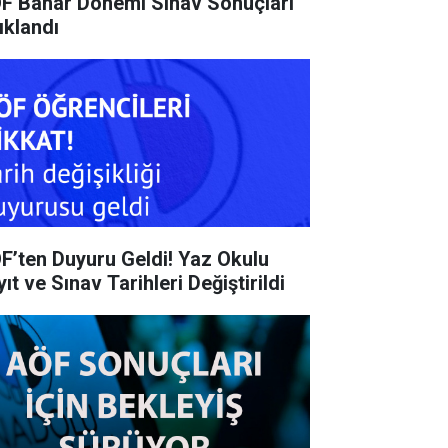
F Bahar Dönemi Sınav Sonuçları
ıklandı
F’ten Duyuru Geldi! Yaz Okulu
ıt ve Sınav Tarihleri Değiştirildi