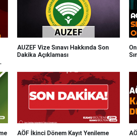
AUZEF Vize Sınavı Hakkında Son
On
Dakika Açıklaması
Sı
eme
AÖF İkinci Dönem Kayıt Yenileme
AÖ