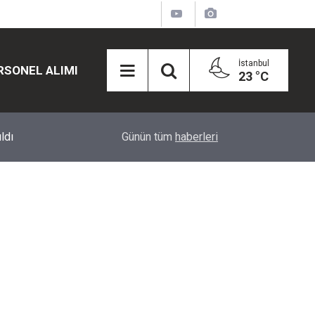
İstanbul
RSONEL ALIMI
23 °C
12:45
Eğiti Bir Sen'den Kadınlar İçin Olay Teklif: Çal
Günün tüm
haberleri