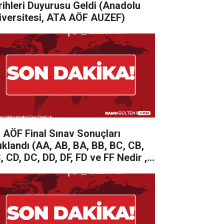
rihleri Duyurusu Geldi (Anadolu
iversitesi, ATA AÖF AUZEF)
 AÖF Final Sınav Sonuçları
ıklandı (AA, AB, BA, BB, BC, CB,
, CD, DC, DD, DF, FD ve FF Nedir ,
rf Notları, Koşullu Geçer Ne
mek?)