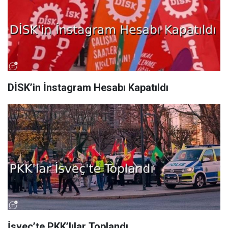
DİSK’in İnstagram Hesabı Kapatıldı
İsveç’te PKK’lılar Toplandı