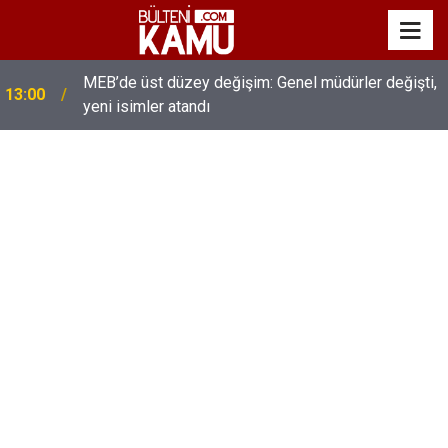
MEB’de üst düzey değişim: Genel müdürler değişti,
13:00
yeni isimler atandı
Eğiti Bir Sen'den Kadınlar İçin Olay Teklif: Çalışma
12:45
Süresi 4 Güne Düşürülsün