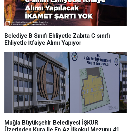
Belediye B Sınıfı Ehliyetle Zabıta C sınıfı
Ehliyetle İtfaiye Alımı Yapıyor
Muğla Büyükşehir Belediyesi İŞKUR
Üzerinden Kura ile En Az İlkokul Mezunu 41