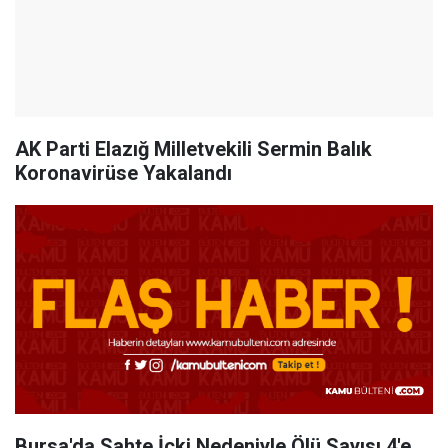
AK Parti Elazığ Milletvekili Sermin Balık
Koronavirüse Yakalandı
Bursa'da Sahte İçki Nedeniyle Ölü Sayısı 4'e