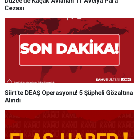
Düzce'de Kaçak Avlanan 11 Avcıya Para
Cezası
Siirt'te DEAŞ Operasyonu! 5 Şüpheli Gözaltına
Alındı