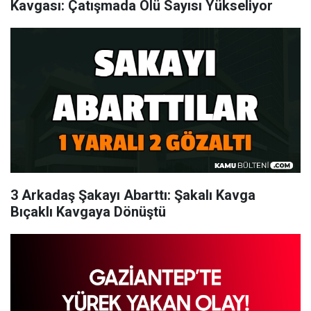
Kavgası: Çatışmada Ölü Sayısı Yükseliyor
3 Arkadaş Şakayı Abarttı: Şakalı Kavga
Bıçaklı Kavgaya Dönüştü