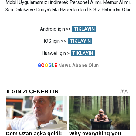
Mobil Uygulamamızı İndirerek Personel Alımı, Memur Alımı,
Son Dakika ve Dünya'daki Haberlerden İlk Siz Haberdar Olun
Android için >>
TIKLAYIN
İOS için >>
TIKLAYIN
Huawei İçin >
TIKLAYIN
G
O
O
G
L
E
News Abone Olun