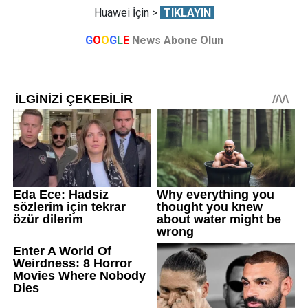
Huawei İçin >
TIKLAYIN
G
O
O
G
L
E
News Abone Olun