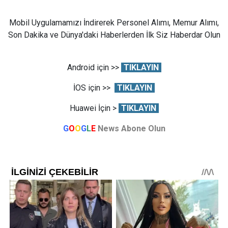
Mobil Uygulamamızı İndirerek Personel Alımı, Memur Alımı,
Son Dakika ve Dünya'daki Haberlerden İlk Siz Haberdar Olun
Android için >>
TIKLAYIN
İOS için >>
TIKLAYIN
Huawei İçin >
TIKLAYIN
G
O
O
G
L
E
News Abone Olun