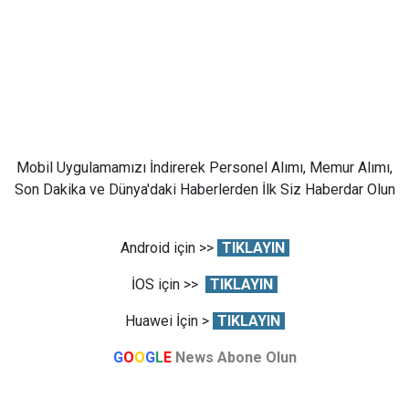
Mobil Uygulamamızı İndirerek Personel Alımı, Memur Alımı,
Son Dakika ve Dünya'daki Haberlerden İlk Siz Haberdar Olun
Android için >>
TIKLAYIN
İOS için >>
TIKLAYIN
Huawei İçin >
TIKLAYIN
G
O
O
G
L
E
News Abone Olun