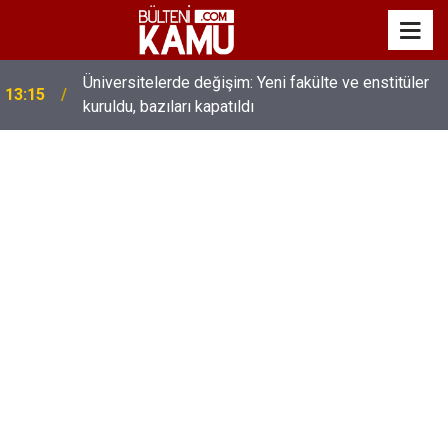
MEB’de üst düzey değişim: Genel müdürler değişti,
13:00
yeni isimler atandı