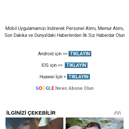
Mobil Uygulamamızı İndirerek Personel Alımı, Memur Alımı,
Son Dakika ve Dünya'daki Haberlerden İlk Siz Haberdar Olun
Android için >>
TIKLAYIN
İOS için >>
TIKLAYIN
Huawei İçin >
TIKLAYIN
G
O
O
G
L
E
News Abone Olun