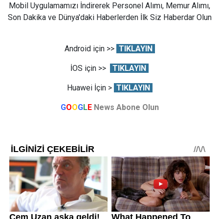
Mobil Uygulamamızı İndirerek Personel Alımı, Memur Alımı,
Son Dakika ve Dünya'daki Haberlerden İlk Siz Haberdar Olun
Android için >>
TIKLAYIN
İOS için >>
TIKLAYIN
Huawei İçin >
TIKLAYIN
G
O
O
G
L
E
News Abone Olun