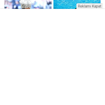
Reklamı Kapat
Kamu Bülteni © 2023
Anasayfa
Künye
İletişim
Gizlilik İlkeleri
Sitene Ekle