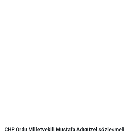
CHP Ordu Milletvekili Mustafa Adıgüzel sözleşmeli