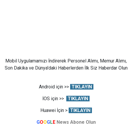
Mobil Uygulamamızı İndirerek Personel Alımı, Memur Alımı,
Son Dakika ve Dünya'daki Haberlerden İlk Siz Haberdar Olun
Android için >>
TIKLAYIN
İOS için >>
TIKLAYIN
Huawei İçin >
TIKLAYIN
G
O
O
G
L
E
News Abone Olun