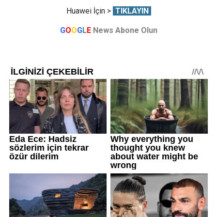
Huawei İçin >
TIKLAYIN
G
O
O
G
L
E
News Abone Olun