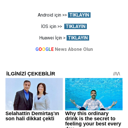
Android için >>
TIKLAYIN
İOS için >>
TIKLAYIN
Huawei İçin >
TIKLAYIN
G
O
O
G
L
E
News Abone Olun