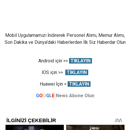
Mobil Uygulamamızı İndirerek Personel Alımı, Memur Alımı,
Son Dakika ve Dünya'daki Haberlerden İlk Siz Haberdar Olun
Android için >>
TIKLAYIN
İOS için >>
TIKLAYIN
Huawei İçin >
TIKLAYIN
G
O
O
G
L
E
News Abone Olun