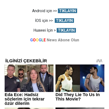
Android için >>
TIKLAYIN
İOS için >>
TIKLAYIN
Huawei İçin >
TIKLAYIN
G
O
O
G
L
E
News Abone Olun