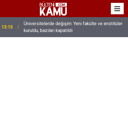
MEB’de üst düzey değişim: Genel müdürler değişti,
13:00
yeni isimler atandı