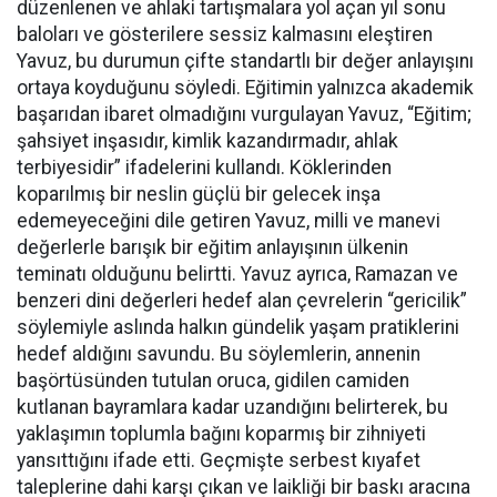
düzenlenen ve ahlaki tartışmalara yol açan yıl sonu
baloları ve gösterilere sessiz kalmasını eleştiren
Yavuz, bu durumun çifte standartlı bir değer anlayışını
ortaya koyduğunu söyledi. Eğitimin yalnızca akademik
başarıdan ibaret olmadığını vurgulayan Yavuz, “Eğitim;
şahsiyet inşasıdır, kimlik kazandırmadır, ahlak
terbiyesidir” ifadelerini kullandı. Köklerinden
koparılmış bir neslin güçlü bir gelecek inşa
edemeyeceğini dile getiren Yavuz, milli ve manevi
değerlerle barışık bir eğitim anlayışının ülkenin
teminatı olduğunu belirtti. Yavuz ayrıca, Ramazan ve
benzeri dini değerleri hedef alan çevrelerin “gericilik”
söylemiyle aslında halkın gündelik yaşam pratiklerini
hedef aldığını savundu. Bu söylemlerin, annenin
başörtüsünden tutulan oruca, gidilen camiden
kutlanan bayramlara kadar uzandığını belirterek, bu
yaklaşımın toplumla bağını koparmış bir zihniyeti
yansıttığını ifade etti. Geçmişte serbest kıyafet
taleplerine dahi karşı çıkan ve laikliği bir baskı aracına