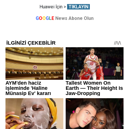
Huawei İçin >
TIKLAYIN
G
O
O
G
L
E
News Abone Olun