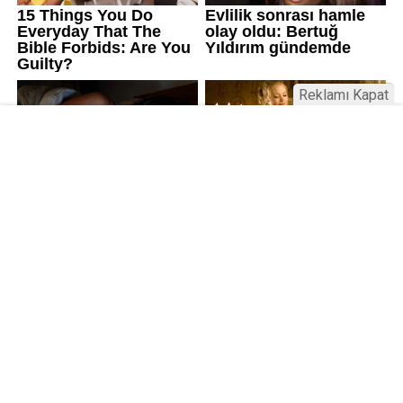
Reklamı Kapat
Kamu Bülteni © 2023
Anasayfa
Künye
İletişim
Gizlilik İlkeleri
Sitene Ekle