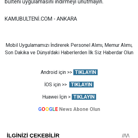
bülteni uygulamasını indirmeyi unutmayın.
KAMUBULTENİ.COM - ANKARA
Mobil Uygulamamızı İndirerek Personel Alımı, Memur Alımı,
Son Dakika ve Dünya'daki Haberlerden İlk Siz Haberdar Olun
Android için >>
TIKLAYIN
İOS için >>
TIKLAYIN
Huawei İçin >
TIKLAYIN
G
O
O
G
L
E
News Abone Olun