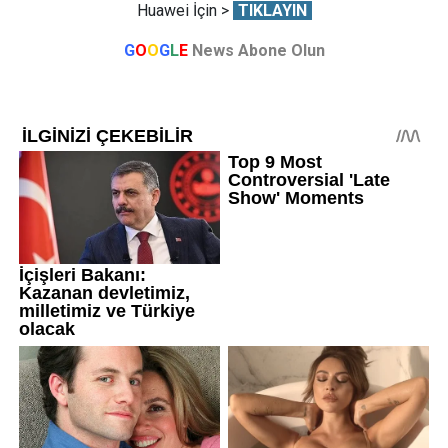
Huawei İçin >
TIKLAYIN
G
O
O
G
L
E
News Abone Olun