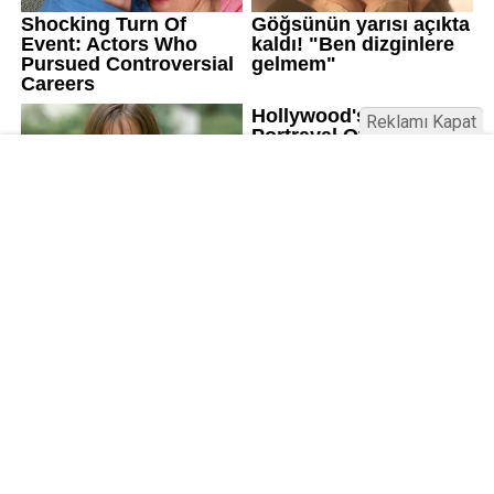
Reklamı Kapat
Kamu Bülteni © 2023
Anasayfa
Künye
İletişim
Gizlilik İlkeleri
Sitene Ekle