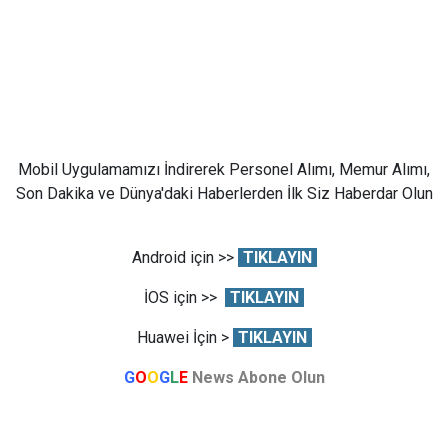
Mobil Uygulamamızı İndirerek Personel Alımı, Memur Alımı,
Son Dakika ve Dünya'daki Haberlerden İlk Siz Haberdar Olun
Android için >>
TIKLAYIN
İOS için >>
TIKLAYIN
Huawei İçin >
TIKLAYIN
G
O
O
G
L
E
News Abone Olun