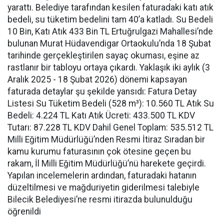
yarattı. Belediye tarafından kesilen faturadaki katı atık
bedeli, su tüketim bedelini tam 40’a katladı. Su Bedeli
10 Bin, Katı Atık 433 Bin TL Ertuğrulgazi Mahallesi’nde
bulunan Murat Hüdavendigar Ortaokulu’nda 18 Şubat
tarihinde gerçekleştirilen sayaç okuması, eşine az
rastlanır bir tabloyu ortaya çıkardı. Yaklaşık iki aylık (3
Aralık 2025 - 18 Şubat 2026) dönemi kapsayan
faturada detaylar şu şekilde yansıdı: Fatura Detay
Listesi Su Tüketim Bedeli (528 m³): 10.560 TL Atık Su
Bedeli: 4.224 TL Katı Atık Ücreti: 433.500 TL KDV
Tutarı: 87.228 TL KDV Dahil Genel Toplam: 535.512 TL
Milli Eğitim Müdürlüğü’nden Resmi İtiraz Sıradan bir
kamu kurumu faturasının çok ötesine geçen bu
rakam, İl Milli Eğitim Müdürlüğü’nü harekete geçirdi.
Yapılan incelemelerin ardından, faturadaki hatanın
düzeltilmesi ve mağduriyetin giderilmesi talebiyle
Bilecik Belediyesi’ne resmi itirazda bulunulduğu
öğrenildi