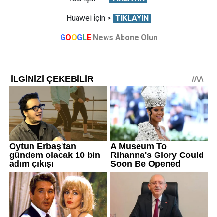
Huawei İçin >
TIKLAYIN
G
O
O
G
L
E
News Abone Olun