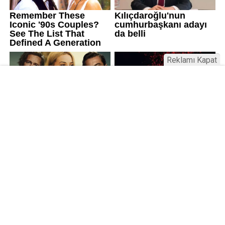
Reklamı Kapat
Kamu Bülteni © 2023
Anasayfa
Künye
İletişim
Gizlilik İlkeleri
Sitene Ekle