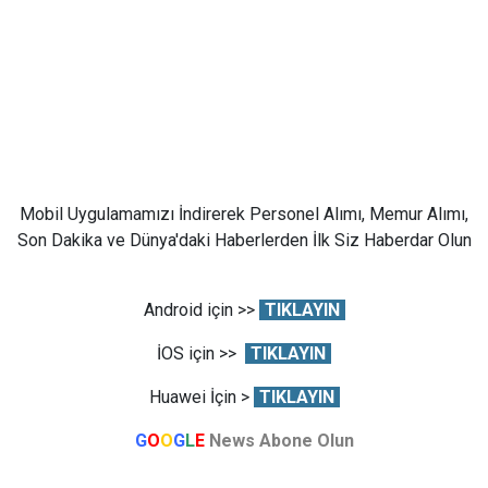
Mobil Uygulamamızı İndirerek Personel Alımı, Memur Alımı,
Son Dakika ve Dünya'daki Haberlerden İlk Siz Haberdar Olun
Android için >>
TIKLAYIN
İOS için >>
TIKLAYIN
Huawei İçin >
TIKLAYIN
G
O
O
G
L
E
News Abone Olun