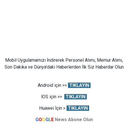
Mobil Uygulamamızı İndirerek Personel Alımı, Memur Alımı,
Son Dakika ve Dünya'daki Haberlerden İlk Siz Haberdar Olun
Android için >>
TIKLAYIN
İOS için >>
TIKLAYIN
Huawei İçin >
TIKLAYIN
G
O
O
G
L
E
News Abone Olun