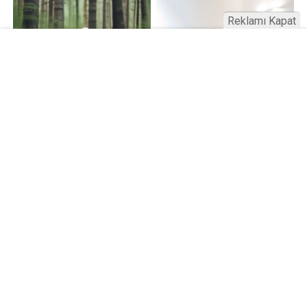
Reklamı Kapat
Kamu Bülteni © 2023
Anasayfa
Künye
İletişim
Gizlilik İlkeleri
Sitene Ekle