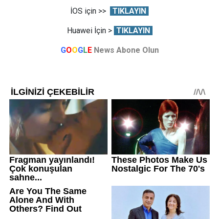
İOS için >>
TIKLAYIN
Huawei İçin >
TIKLAYIN
G
O
O
G
L
E
News Abone Olun