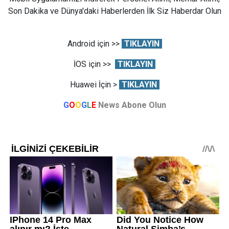
Son Dakika ve Dünya'daki Haberlerden İlk Siz Haberdar Olun
Android için >>
TIKLAYIN
İOS için >>
TIKLAYIN
Huawei İçin >
TIKLAYIN
G
O
O
G
L
E
News Abone Olun