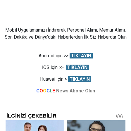
Mobil Uygulamamızı İndirerek Personel Alımı, Memur Alımı,
Son Dakika ve Dünya'daki Haberlerden İlk Siz Haberdar Olun
Android için >>
TIKLAYIN
İOS için >>
TIKLAYIN
Huawei İçin >
TIKLAYIN
G
O
O
G
L
E
News Abone Olun