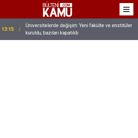
Üniversitelerde değişim: Yeni fakülte ve enstitüler
13:15
kuruldu, bazıları kapatıldı
MEB’de üst düzey değişim: Genel müdürler değişti,
13:00
yeni isimler atandı