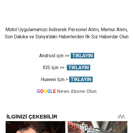
Mobil Uygulamamızı İndirerek Personel Alımı, Memur Alımı,
Son Dakika ve Dünya'daki Haberlerden İlk Siz Haberdar Olun
Android için >>
TIKLAYIN
İOS için >>
TIKLAYIN
Huawei İçin >
TIKLAYIN
G
O
O
G
L
E
News Abone Olun