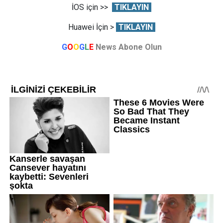
İOS için >>
TIKLAYIN
Huawei İçin >
TIKLAYIN
G
O
O
G
L
E
News Abone Olun