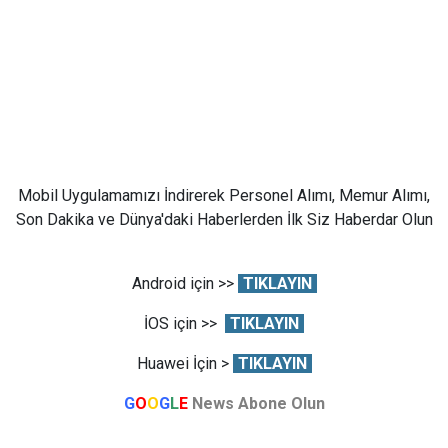
Mobil Uygulamamızı İndirerek Personel Alımı, Memur Alımı,
Son Dakika ve Dünya'daki Haberlerden İlk Siz Haberdar Olun
Android için >>
TIKLAYIN
İOS için >>
TIKLAYIN
Huawei İçin >
TIKLAYIN
G
O
O
G
L
E
News Abone Olun