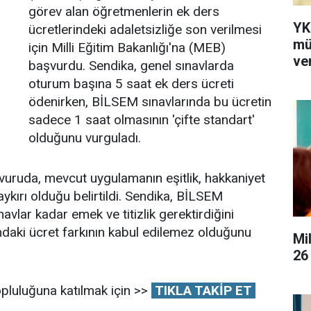
görev alan öğretmenlerin ek ders
YK
ücretlerindeki adaletsizliğe son verilmesi
mü
için Milli Eğitim Bakanlığı'na (MEB)
ver
başvurdu. Sendika, genel sınavlarda
oturum başına 5 saat ek ders ücreti
ödenirken, BİLSEM sınavlarında bu ücretin
sadece 1 saat olmasının 'çifte standart'
olduğunu vurguladı.
vuruda, mevcut uygulamanın eşitlik, hakkaniyet
aykırı olduğu belirtildi. Sendika, BİLSEM
avlar kadar emek ve titizlik gerektirdiğini
ndaki ücret farkının kabul edilemez olduğunu
Mi
26
pluluğuna katılmak için >>
TIKLA TAKİP ET