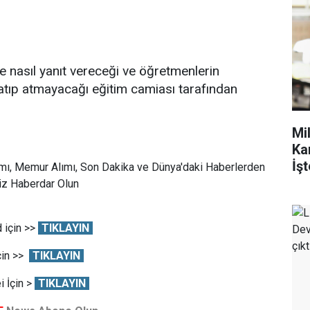
ne nasıl yanıt vereceği ve öğretmenlerin
atıp atmayacağı eğitim camiası tarafından
Mi
Ka
İşt
mı, Memur Alımı, Son Dakika ve Dünya'daki Haberlerden
Siz Haberdar Olun
 için >>
TIKLAYIN
çin >>
TIKLAYIN
 İçin >
TIKLAYIN