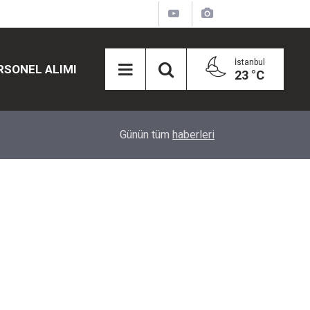
İstanbul
RSONEL ALIMI
23 °C
12:45
Eğiti Bir Sen'den Kadınlar İçin Olay Teklif: Çal
Günün tüm
haberleri