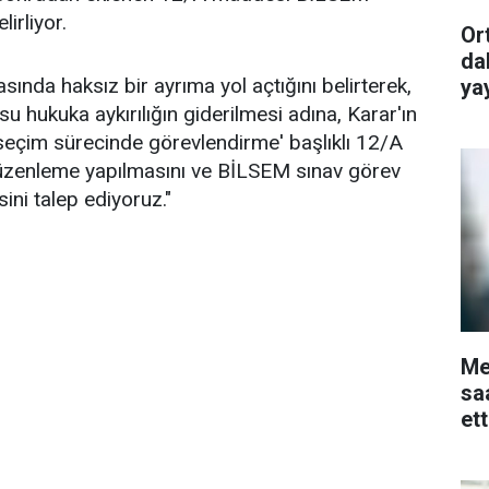
lirliyor.
Or
da
sında haksız bir ayrıma yol açtığını belirterek,
ya
 hukuka aykırılığın giderilmesi adına, Karar'ın
 seçim sürecinde görevlendirme' başlıklı 12/A
üzenleme yapılmasını ve BİLSEM sınav görev
sini talep ediyoruz."
Me
sa
et