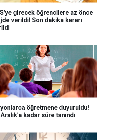
S'ye girecek öğrencilere az önce
jde verildi! Son dakika kararı
ildi
lyonlarca öğretmene duyuruldu!
 Aralık'a kadar süre tanındı