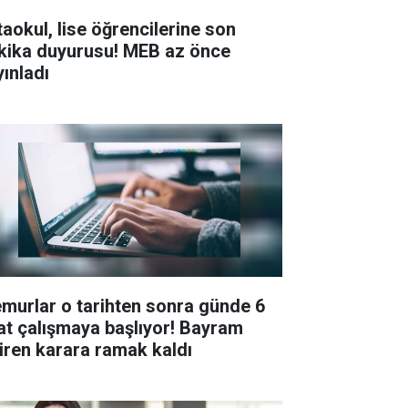
taokul, lise öğrencilerine son
kika duyurusu! MEB az önce
yınladı
murlar o tarihten sonra günde 6
at çalışmaya başlıyor! Bayram
tiren karara ramak kaldı