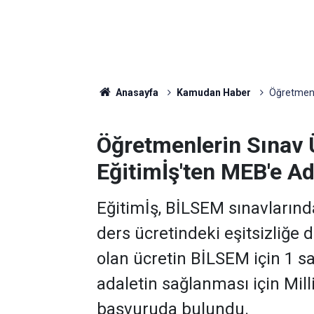
Anasayfa
Kamudan Haber
Öğretmenle
Öğretmenlerin Sınav Ü
Eğitimİş'ten MEB'e Ad
Eğitimİş, BİLSEM sınavların
ders ücretindeki eşitsizliğe d
olan ücretin BİLSEM için 1 s
adaletin sağlanması için Mil
başvuruda bulundu.