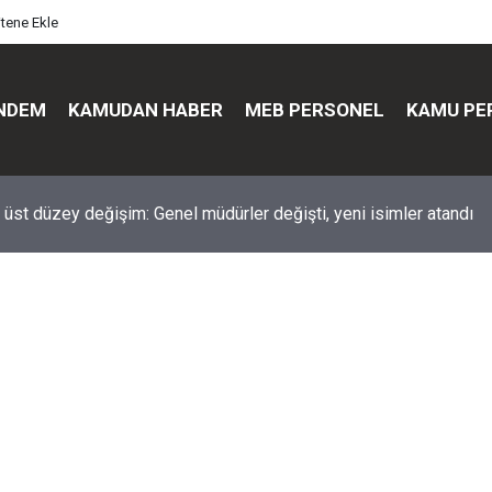
itene Ekle
NDEM
KAMUDAN HABER
MEB PERSONEL
KAMU PE
üst düzey değişim: Genel müdürler değişti, yeni isimler atandı