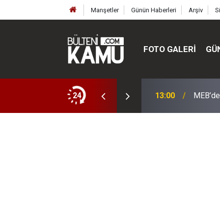
Manşetler
Günün Haberleri
Arşiv
S
FOTO GALERI
GÜ
ülte ve enstitüler kuruldu, bazıları kapatıldı
24
13:00
MEB’de 