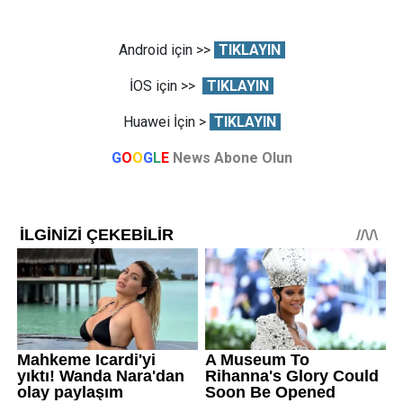
Android için >>
TIKLAYIN
İOS için >>
TIKLAYIN
Huawei İçin >
TIKLAYIN
G
O
O
G
L
E
News Abone Olun