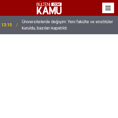
MEB’de üst düzey değişim: Genel müdürler değişti,
13:00
yeni isimler atandı