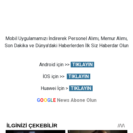
Mobil Uygulamamızı İndirerek Personel Alımı, Memur Alımı,
Son Dakika ve Dünya'daki Haberlerden İlk Siz Haberdar Olun
Android için >>
TIKLAYIN
İOS için >>
TIKLAYIN
Huawei İçin >
TIKLAYIN
G
O
O
G
L
E
News Abone Olun