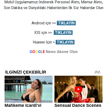
Mobil Uygulamamızı İndirerek Personel Alımı, Memur Alımı,
Son Dakika ve Dünya'daki Haberlerden İlk Siz Haberdar Olun
Android için >>
TIKLAYIN
İOS için >>
TIKLAYIN
Huawei İçin >
TIKLAYIN
G
O
O
G
L
E
News Abone Olun