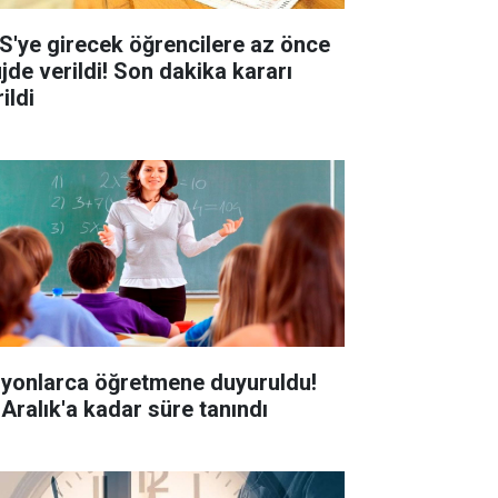
S'ye girecek öğrencilere az önce
jde verildi! Son dakika kararı
ildi
lyonlarca öğretmene duyuruldu!
 Aralık'a kadar süre tanındı