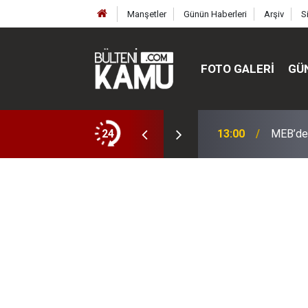
Manşetler
Günün Haberleri
Arşiv
S
FOTO GALERI
GÜ
ülte ve enstitüler kuruldu, bazıları kapatıldı
24
13:00
MEB’de 