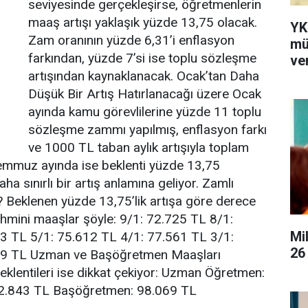
seviyesinde gerçekleşirse, öğretmenlerin
maaş artışı yaklaşık yüzde 13,75 olacak.
YK
Zam oranının yüzde 6,31’i enflasyon
mü
farkından, yüzde 7’si ise toplu sözleşme
ver
artışından kaynaklanacak. Ocak’tan Daha
Düşük Bir Artış Hatırlanacağı üzere Ocak
ayında kamu görevlilerine yüzde 11 toplu
sözleşme zammı yapılmış, enflasyon farkı
ve 1000 TL taban aylık artışıyla toplam
 Temmuz ayında ise beklenti yüzde 13,75
a sınırlı bir artış anlamına geliyor. Zamlı
Beklenen yüzde 13,75’lik artışa göre derece
hmini maaşlar şöyle: 9/1: 72.725 TL 8/1:
Mi
3 TL 5/1: 75.612 TL 4/1: 77.561 TL 3/1:
26
779 TL Uzman ve Başöğretmen Maaşları
klentileri ise dikkat çekiyor: Uzman Öğretmen:
2.843 TL Başöğretmen: 98.069 TL