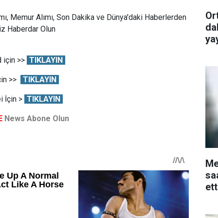
Or
mı, Memur Alımı, Son Dakika ve Dünya'daki Haberlerden
da
Siz Haberdar Olun
ya
 için >>
TIKLAYIN
çin >>
TIKLAYIN
 İçin >
TIKLAYIN
E
News Abone Olun
Me
sa
et