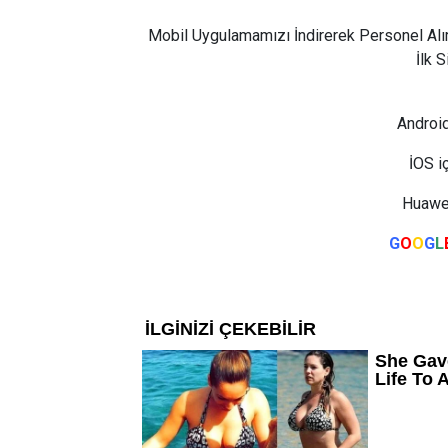
Mobil Uygulamamızı İndirerek Personel Alı
İlk 
Android
İOS i
Huawei
G
O
O
G
L