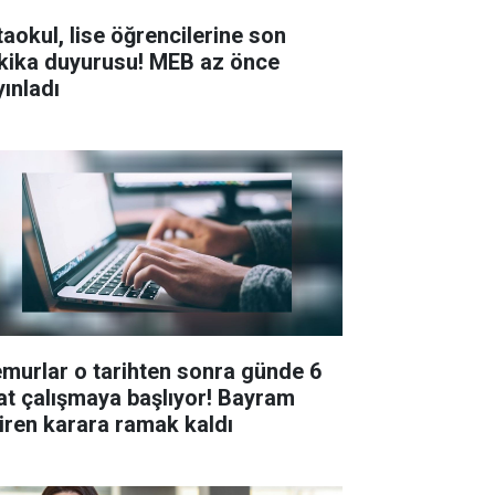
taokul, lise öğrencilerine son
kika duyurusu! MEB az önce
yınladı
murlar o tarihten sonra günde 6
at çalışmaya başlıyor! Bayram
tiren karara ramak kaldı