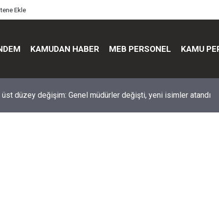
itene Ekle
NDEM
KAMUDAN HABER
MEB PERSONEL
KAMU PE
üst düzey değişim: Genel müdürler değişti, yeni isimler atandı