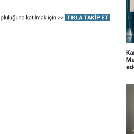
pluluğuna katılmak için >>
TIKLA TAKİP ET
Ka
Me
ed