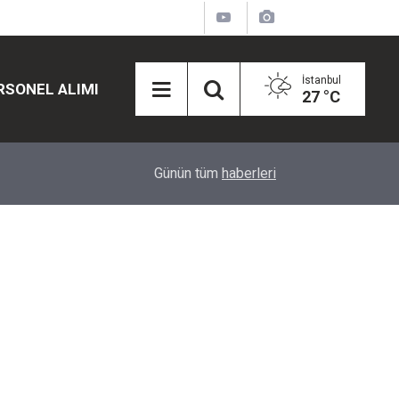
İstanbul
RSONEL ALIMI
27 °C
12:45
Eğiti Bir Sen'den Kadınlar İçin Olay Teklif: Çal
Günün tüm
haberleri