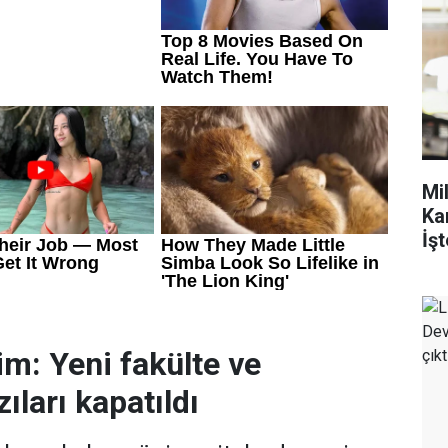
Mi
Ka
İşt
im: Yeni fakülte ve
ıları kapatıldı