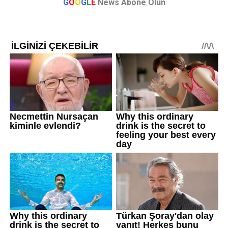
G
O
O
G
L
E
News Abone Olun