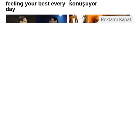
Reklamı Kapat
Kamu Bülteni © 2023
Anasayfa
Künye
İletişim
Gizlilik İlkeleri
Sitene Ekle