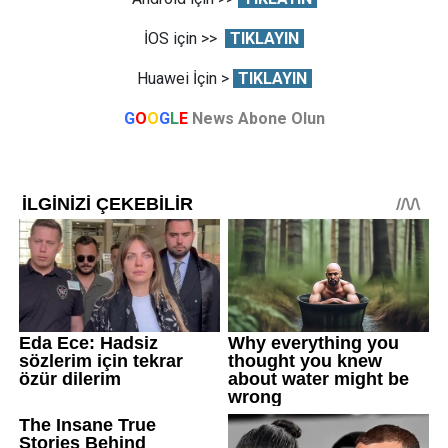
İOS için >>
TIKLAYIN
Huawei İçin >
TIKLAYIN
G
O
O
G
L
E
News Abone Olun