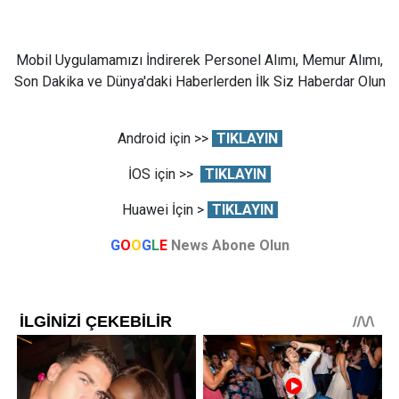
Mobil Uygulamamızı İndirerek Personel Alımı, Memur Alımı,
Son Dakika ve Dünya'daki Haberlerden İlk Siz Haberdar Olun
Android için >>
TIKLAYIN
İOS için >>
TIKLAYIN
Huawei İçin >
TIKLAYIN
G
O
O
G
L
E
News Abone Olun