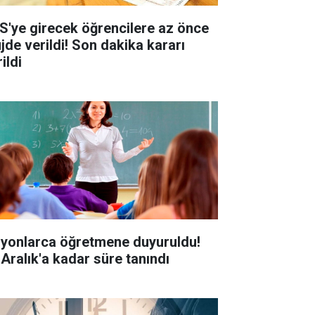
S'ye girecek öğrencilere az önce
jde verildi! Son dakika kararı
ildi
lyonlarca öğretmene duyuruldu!
 Aralık'a kadar süre tanındı