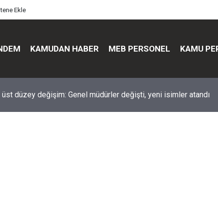
itene Ekle
NDEM
KAMUDAN HABER
MEB PERSONEL
KAMU PE
üst düzey değişim: Genel müdürler değişti, yeni isimler atandı