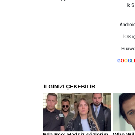
İlk 
Android
İOS i
Huawei
G
O
O
G
L