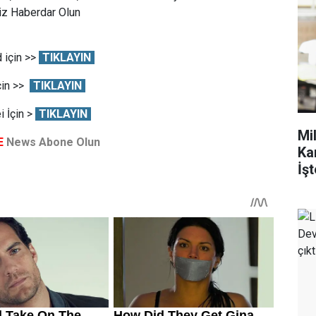
Siz Haberdar Olun
 için >>
TIKLAYIN
çin >>
TIKLAYIN
 İçin >
TIKLAYIN
Mi
E
News Abone Olun
Ka
İşt