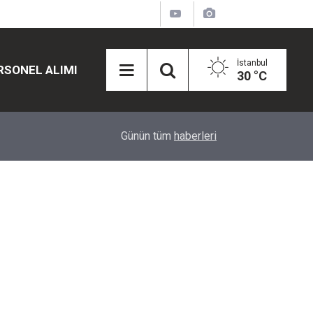
İstanbul
RSONEL ALIMI
30 °C
12:45
Eğiti Bir Sen'den Kadınlar İçin Olay Teklif: Çal
Günün tüm
haberleri