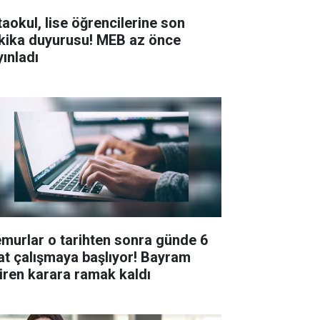
taokul, lise öğrencilerine son
kika duyurusu! MEB az önce
yınladı
murlar o tarihten sonra günde 6
at çalışmaya başlıyor! Bayram
tiren karara ramak kaldı