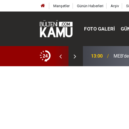
Manşetler
Günün Haberleri
Arşiv
S
FOTO GALERI
GÜ
ülte ve enstitüler kuruldu, bazıları kapatıldı
24
13:00
MEB’de 