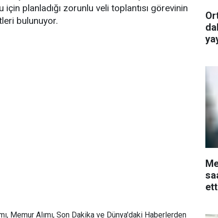
için planladığı zorunlu veli toplantısı görevinin
Or
leri bulunuyor.
da
ya
Me
sa
et
mı, Memur Alımı, Son Dakika ve Dünya'daki Haberlerden