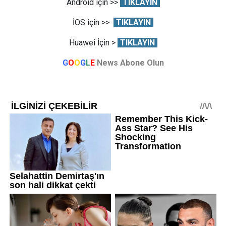
Android için >>
TIKLAYIN
İOS için >>
TIKLAYIN
Huawei İçin >
TIKLAYIN
G
O
O
G
L
E
News Abone Olun