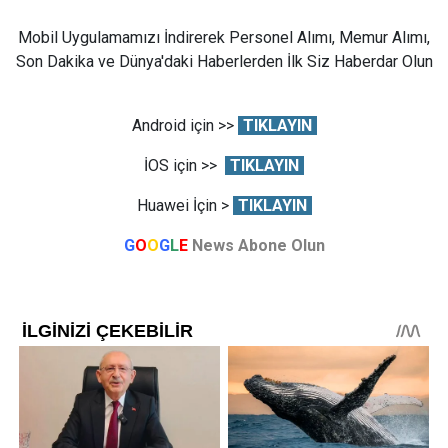
Mobil Uygulamamızı İndirerek Personel Alımı, Memur Alımı,
Son Dakika ve Dünya'daki Haberlerden İlk Siz Haberdar Olun
Android için >>
TIKLAYIN
İOS için >>
TIKLAYIN
Huawei İçin >
TIKLAYIN
G
O
O
G
L
E
News Abone Olun