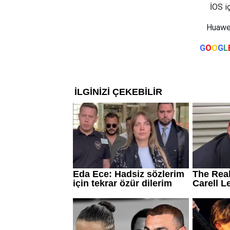
İOS i
Huawei
G
O
O
G
L