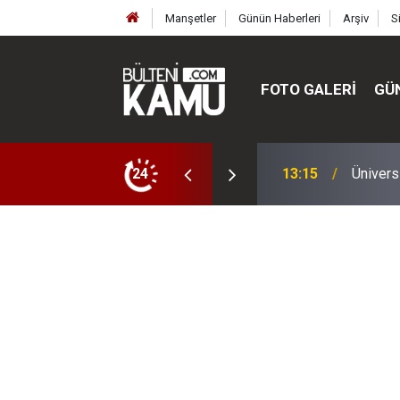
Manşetler
Günün Haberleri
Arşiv
S
FOTO GALERI
GÜ
ülte ve enstitüler kuruldu, bazıları kapatıldı
24
13:00
MEB’de 