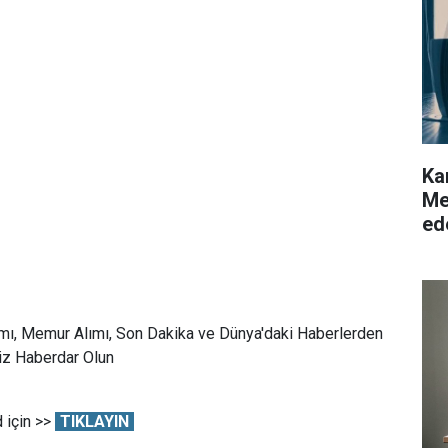
Ka
Me
ed
mı, Memur Alımı, Son Dakika ve Dünya'daki Haberlerden
Siz Haberdar Olun
 için >>
TIKLAYIN