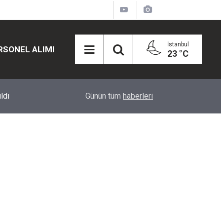
İstanbul
RSONEL ALIMI
23 °C
12:45
Eğiti Bir Sen'den Kadınlar İçin Olay Teklif: Çal
Günün tüm
haberleri