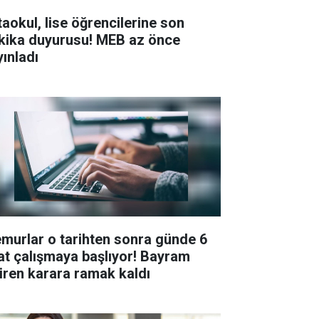
taokul, lise öğrencilerine son
kika duyurusu! MEB az önce
yınladı
murlar o tarihten sonra günde 6
at çalışmaya başlıyor! Bayram
tiren karara ramak kaldı