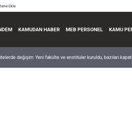
itene Ekle
NDEM
KAMUDAN HABER
MEB PERSONEL
KAMU PE
üst düzey değişim: Genel müdürler değişti, yeni isimler atandı