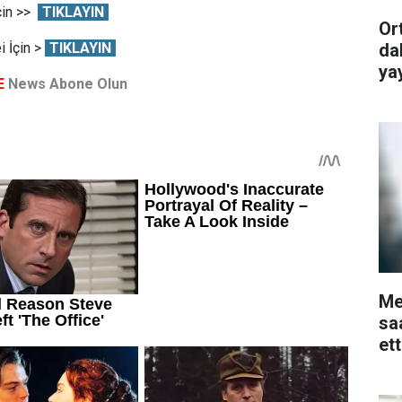
çin >>
TIKLAYIN
Or
da
 İçin >
TIKLAYIN
ya
E
News Abone Olun
Me
sa
et