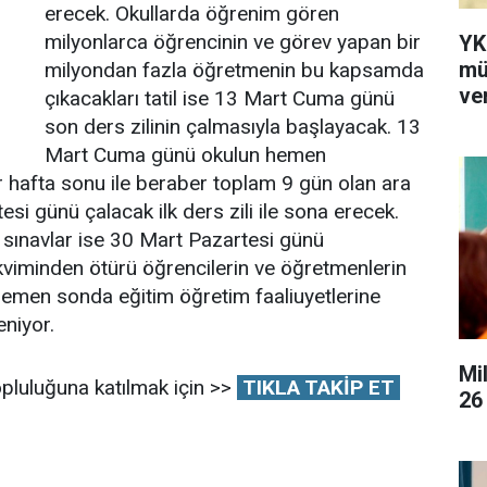
erecek. Okullarda öğrenim gören
milyonlarca öğrencinin ve görev yapan bir
YK
mü
milyondan fazla öğretmenin bu kapsamda
ver
çıkacakları tatil ise 13 Mart Cuma günü
son ders zilinin çalmasıyla başlayacak. 13
Mart Cuma günü okulun hemen
 hafta sonu ile beraber toplam 9 gün olan ara
tesi günü çalacak ilk ders zili ile sona erecek.
 sınavlar ise 30 Mart Pazartesi günü
kviminden ötürü öğrencilerin ve öğretmenlerin
men sonda eğitim öğretim faaliuyetlerine
eniyor.
Mi
pluluğuna katılmak için >>
TIKLA TAKİP ET
26