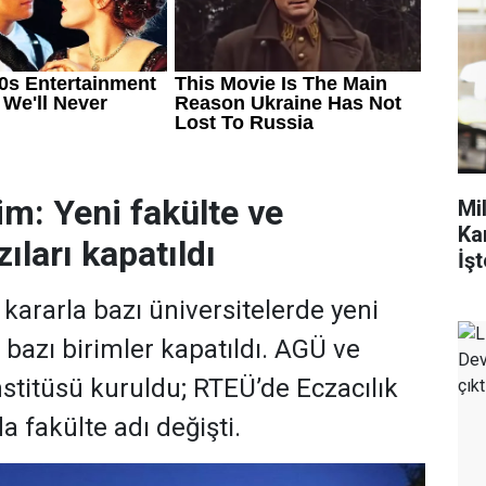
im: Yeni fakülte ve
Mi
Ka
ıları kapatıldı
İşt
ararla bazı üniversitelerde yeni
, bazı birimler kapatıldı. AGÜ ve
stitüsü kuruldu; RTEÜ’de Eczacılık
a fakülte adı değişti.