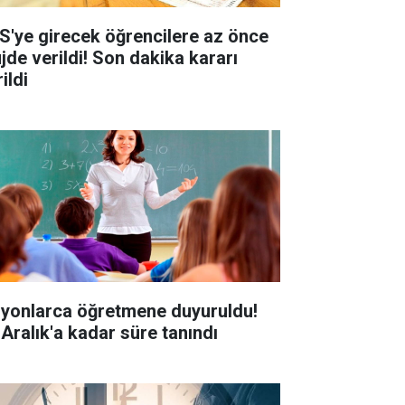
S'ye girecek öğrencilere az önce
jde verildi! Son dakika kararı
ildi
lyonlarca öğretmene duyuruldu!
 Aralık'a kadar süre tanındı