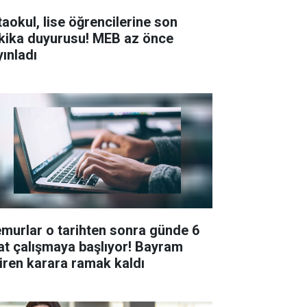
taokul, lise öğrencilerine son
kika duyurusu! MEB az önce
yınladı
murlar o tarihten sonra günde 6
at çalışmaya başlıyor! Bayram
tiren karara ramak kaldı