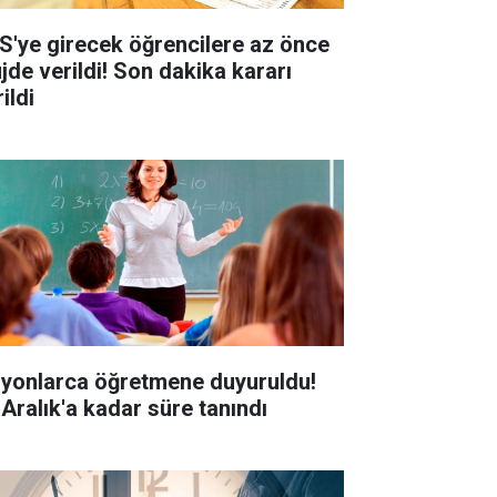
S'ye girecek öğrencilere az önce
jde verildi! Son dakika kararı
ildi
lyonlarca öğretmene duyuruldu!
 Aralık'a kadar süre tanındı