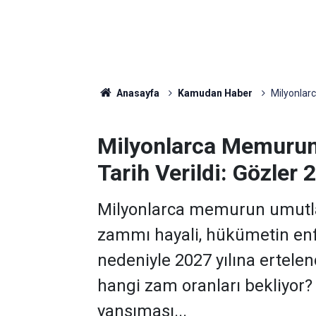
Anasayfa
Kamudan Haber
Milyonlarc
Milyonlarca Memurun
Tarih Verildi: Gözler 
Milyonlarca memurun umutla
zammı hayali, hükümetin enf
nedeniyle 2027 yılına ertele
hangi zam oranları bekliyor
yansıması...