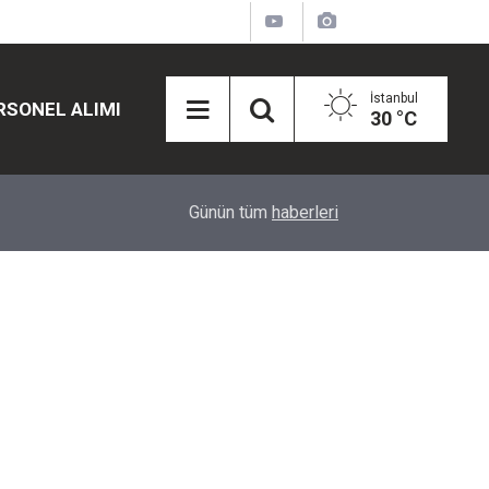
İstanbul
RSONEL ALIMI
30 °C
12:45
Eğiti Bir Sen'den Kadınlar İçin Olay Teklif: Çal
Günün tüm
haberleri