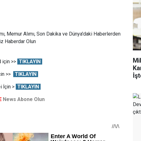
mı, Memur Alımı, Son Dakika ve Dünya'daki Haberlerden
Siz Haberdar Olun
Mi
 için >>
TIKLAYIN
Ka
çin >>
TIKLAYIN
İşt
 İçin >
TIKLAYIN
E
News Abone Olun