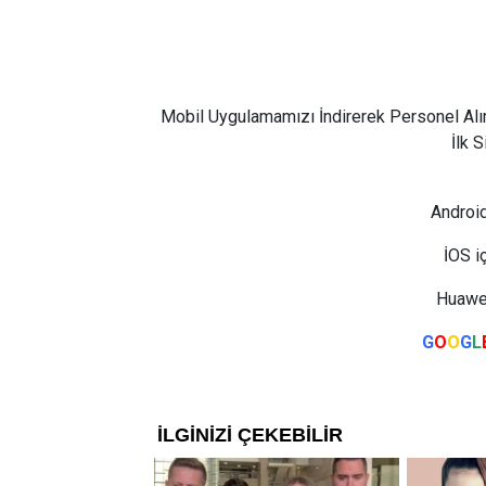
Mobil Uygulamamızı İndirerek Personel Alı
İlk 
Android
İOS i
Huawei
G
O
O
G
L