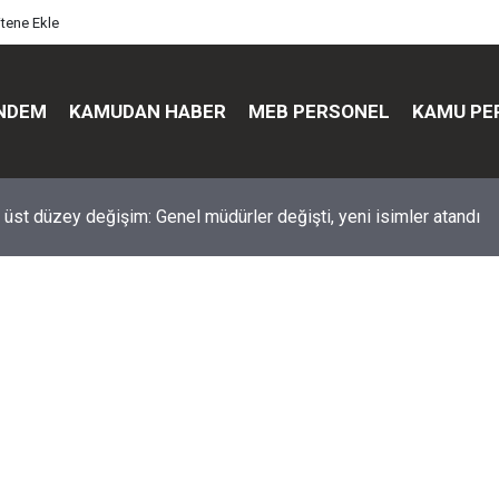
itene Ekle
NDEM
KAMUDAN HABER
MEB PERSONEL
KAMU PE
üst düzey değişim: Genel müdürler değişti, yeni isimler atandı