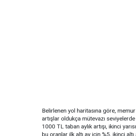
Belirlenen yol haritasına göre, memu
artışlar oldukça mütevazı seviyelerde 
1000 TL taban aylık artışı, ikinci yarı
bu oranlar ilk altı ay için %5, ikinci alt