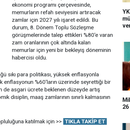
ekonomi programı çerçevesinde,
YK
memurların refah seviyesini artıracak
mü
zamlar için 2027 yılı işaret edildi. Bu
ver
durum, 8. Dönem Toplu Sözleşme
görüşmelerinde talep ettikleri %80'e varan
zam oranlarının çok altında kalan
memurlar için yeni bir bekleyiş döneminin
habercisi oldu.
ğü sıkı para politikası, yüksek enflasyonla
ık enflasyonun %60'ların üzerinde seyrettiği bir
de asgari ücrete beklenen düzeyde artış
k disiplin, maaş zamlarının sınırlı kalmasının
Mi
26
pluluğuna katılmak için >>
TIKLA TAKİP ET