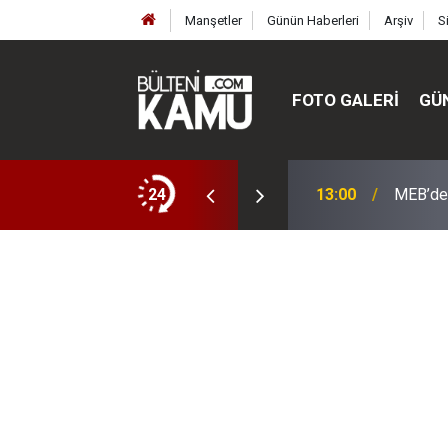
Manşetler
Günün Haberleri
Arşiv
S
FOTO GALERI
GÜ
ülte ve enstitüler kuruldu, bazıları kapatıldı
24
13:00
MEB’de 