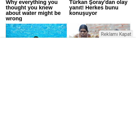
Reklamı Kapat
Kamu Bülteni © 2023
Anasayfa
Künye
İletişim
Gizlilik İlkeleri
Sitene Ekle