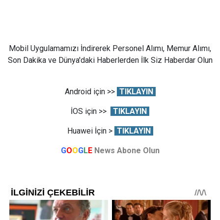
Mobil Uygulamamızı İndirerek Personel Alımı, Memur Alımı,
Son Dakika ve Dünya'daki Haberlerden İlk Siz Haberdar Olun
Android için >>
TIKLAYIN
İOS için >>
TIKLAYIN
Huawei İçin >
TIKLAYIN
G
O
O
G
L
E
News Abone Olun