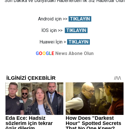
Son Dakika ve Dünya'daki Haberlerden İlk Siz Haberdar Olun
Android için >>
TIKLAYIN
İOS için >>
TIKLAYIN
Huawei İçin >
TIKLAYIN
G
O
O
G
L
E
News Abone Olun