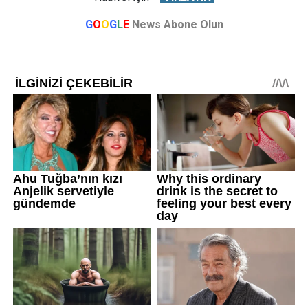
G
O
O
G
L
E
News Abone Olun