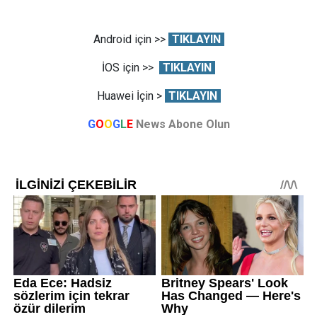
Android için >>
TIKLAYIN
İOS için >>
TIKLAYIN
Huawei İçin >
TIKLAYIN
G
O
O
G
L
E
News Abone Olun