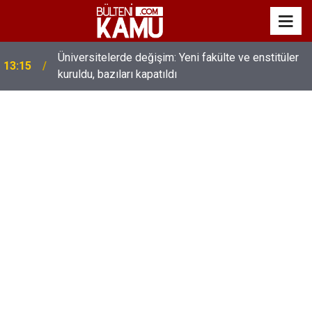
MEB’de üst düzey değişim: Genel müdürler değişti,
13:00
yeni isimler atandı