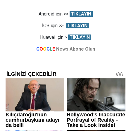
Android için >>
TIKLAYIN
İOS için >>
TIKLAYIN
Huawei İçin >
TIKLAYIN
G
O
O
G
L
E
News Abone Olun