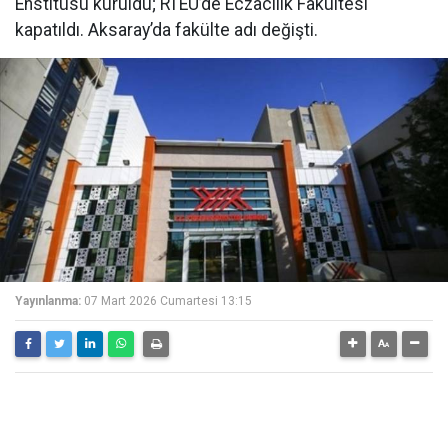
Enstitüsü kuruldu; RTEÜ’de Eczacılık Fakültesi
kapatıldı. Aksaray’da fakülte adı değişti.
Yayınlanma:
07 Mart 2026 Cumartesi 13:15