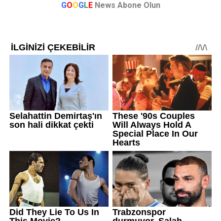
G
O
O
G
L
E
News Abone Olun