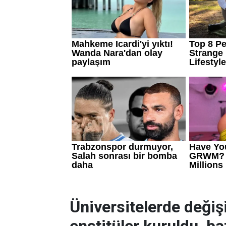
Üniversitelerde değiş
enstitüler kuruldu, baz