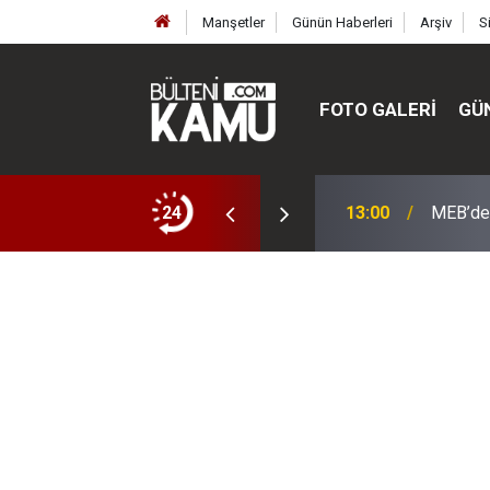
Manşetler
Günün Haberleri
Arşiv
S
FOTO GALERI
GÜ
ülte ve enstitüler kuruldu, bazıları kapatıldı
24
13:00
MEB’de 