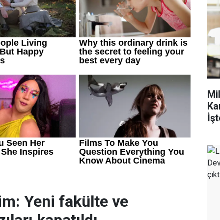
Mi
Ka
İşt
im: Yeni fakülte ve
ıları kapatıldı