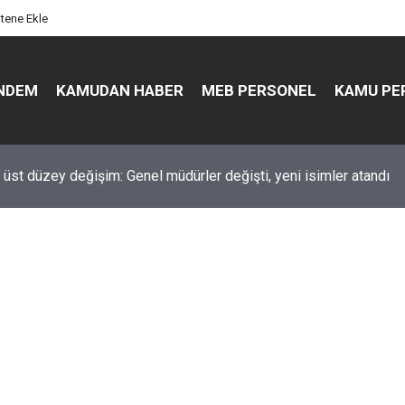
itene Ekle
NDEM
KAMUDAN HABER
MEB PERSONEL
KAMU PE
üst düzey değişim: Genel müdürler değişti, yeni isimler atandı