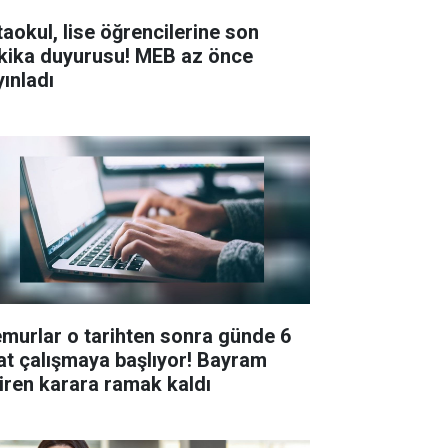
taokul, lise öğrencilerine son
kika duyurusu! MEB az önce
yınladı
murlar o tarihten sonra günde 6
at çalışmaya başlıyor! Bayram
tiren karara ramak kaldı