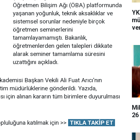
Öğretmen Bilişim Ağı (ÖBA) platformunda
YK
yaşanan yoğunluk, teknik aksaklıklar ve
mü
sistemsel sorunlar nedeniyle birçok
ver
öğretmen seminerlerini
tamamlayamamıştı. Bakanlık,
öğretmenlerden gelen talepleri dikkate
alarak seminer tamamlama süresini
uzattığını açıkladı.
 Akademisi Başkan Vekili Ali Fuat Arıcı'nın
eğitim müdürlüklerine gönderildi. Yazıda,
için alınan kararın tüm birimlere duyurulması
Mi
26
pluluğuna katılmak için >>
TIKLA TAKİP ET