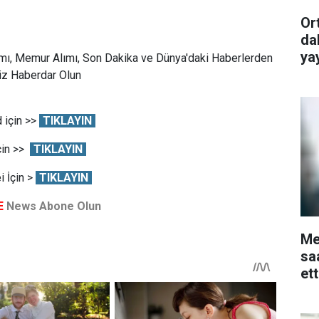
Or
da
ya
mı, Memur Alımı, Son Dakika ve Dünya'daki Haberlerden
Siz Haberdar Olun
 için >>
TIKLAYIN
çin >>
TIKLAYIN
 İçin >
TIKLAYIN
E
News Abone Olun
Me
sa
et