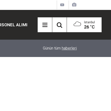
İstanbul
RSONEL ALIMI
26 °C
12:45
Eğiti Bir Sen'den Kadınlar İçin Olay Teklif: Çal
Günün tüm
haberleri