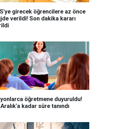
S'ye girecek öğrencilere az önce
jde verildi! Son dakika kararı
ildi
lyonlarca öğretmene duyuruldu!
 Aralık'a kadar süre tanındı