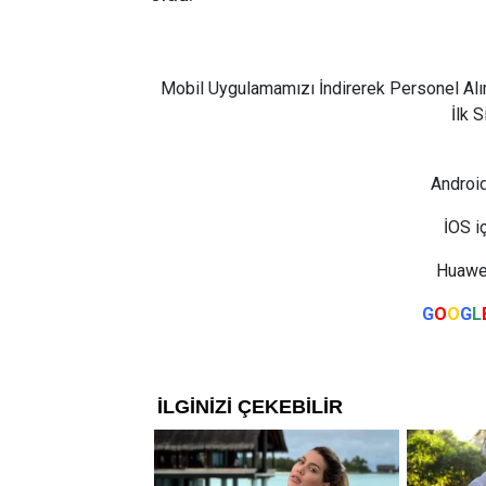
Mobil Uygulamamızı İndirerek Personel Alı
İlk 
Android
İOS i
Huawei
G
O
O
G
L