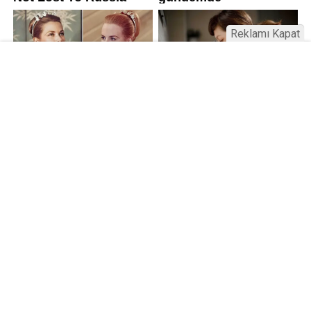
Reklamı Kapat
Kamu Bülteni © 2023
Anasayfa
Künye
İletişim
Gizlilik İlkeleri
Sitene Ekle