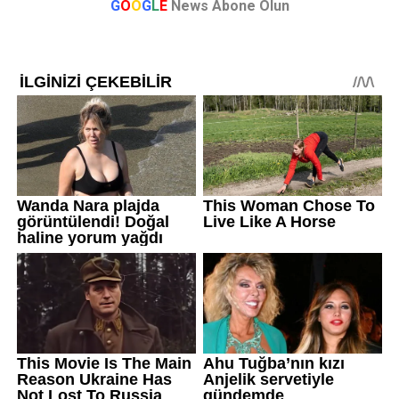
G
O
O
G
L
E
News Abone Olun