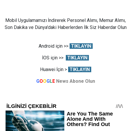
Mobil Uygulamamızı İndirerek Personel Alımı, Memur Alımı,
Son Dakika ve Dünya'daki Haberlerden İlk Siz Haberdar Olun
Android için >>
TIKLAYIN
İOS için >>
TIKLAYIN
Huawei İçin >
TIKLAYIN
G
O
O
G
L
E
News Abone Olun