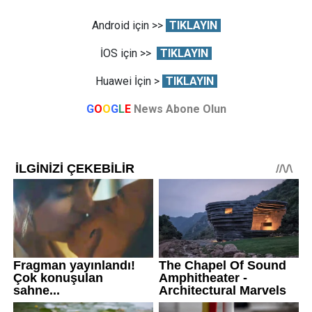
Android için >>
TIKLAYIN
İOS için >>
TIKLAYIN
Huawei İçin >
TIKLAYIN
G
O
O
G
L
E
News Abone Olun