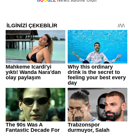
G
O
O
G
L
E
News Abone Olun