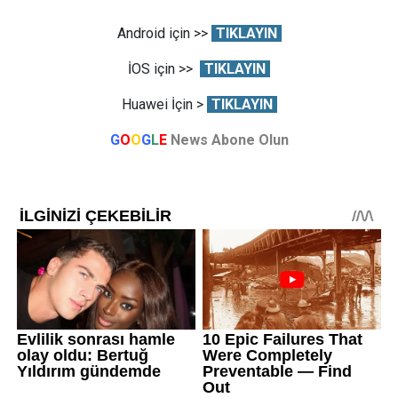
Android için >>
TIKLAYIN
İOS için >>
TIKLAYIN
Huawei İçin >
TIKLAYIN
G
O
O
G
L
E
News Abone Olun