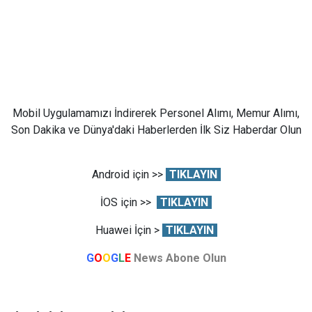
Mobil Uygulamamızı İndirerek Personel Alımı, Memur Alımı,
Son Dakika ve Dünya'daki Haberlerden İlk Siz Haberdar Olun
Android için >>
TIKLAYIN
İOS için >>
TIKLAYIN
Huawei İçin >
TIKLAYIN
G
O
O
G
L
E
News Abone Olun