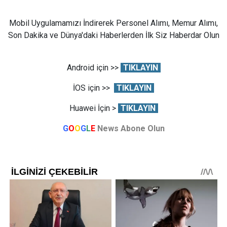
Mobil Uygulamamızı İndirerek Personel Alımı, Memur Alımı,
Son Dakika ve Dünya'daki Haberlerden İlk Siz Haberdar Olun
Android için >>
TIKLAYIN
İOS için >>
TIKLAYIN
Huawei İçin >
TIKLAYIN
G
O
O
G
L
E
News Abone Olun