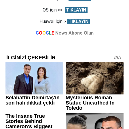
İOS için >>
TIKLAYIN
Huawei İçin >
TIKLAYIN
G
O
O
G
L
E
News Abone Olun