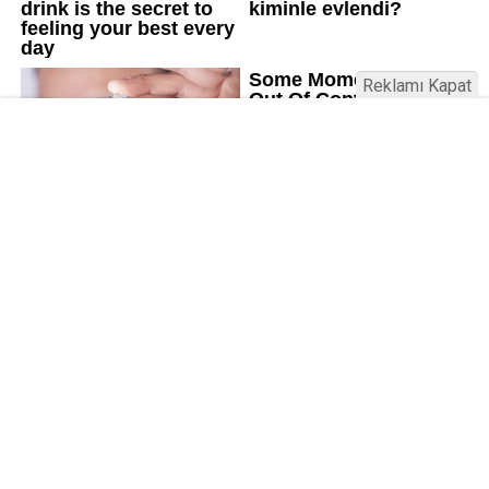
Reklamı Kapat
Kamu Bülteni © 2023
Anasayfa
Künye
İletişim
Gizlilik İlkeleri
Sitene Ekle