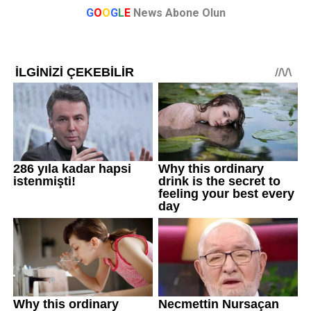
G
O
O
G
L
E
News Abone Olun