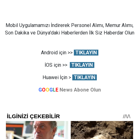
Mobil Uygulamamızı İndirerek Personel Alımı, Memur Alımı,
Son Dakika ve Dünya'daki Haberlerden İlk Siz Haberdar Olun
Android için >>
TIKLAYIN
İOS için >>
TIKLAYIN
Huawei İçin >
TIKLAYIN
G
O
O
G
L
E
News Abone Olun