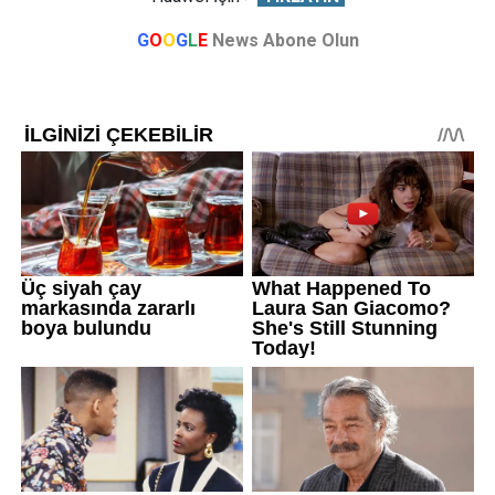
G
O
O
G
L
E
News Abone Olun