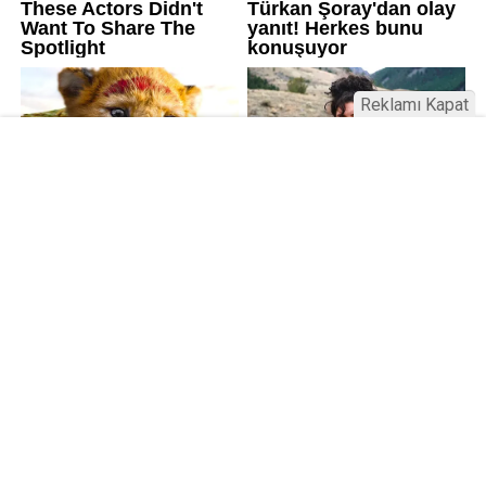
Reklamı Kapat
Kamu Bülteni © 2023
Anasayfa
Künye
İletişim
Gizlilik İlkeleri
Sitene Ekle