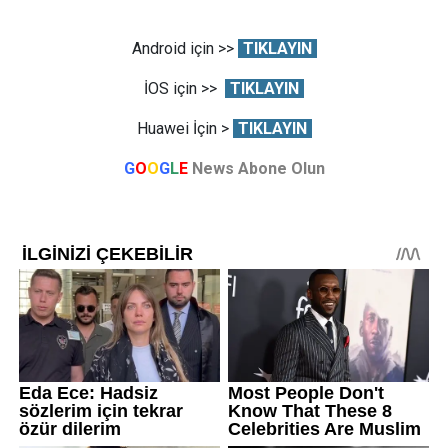
Android için >>
TIKLAYIN
İOS için >>
TIKLAYIN
Huawei İçin >
TIKLAYIN
G
O
O
G
L
E
News Abone Olun