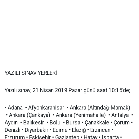
YAZILI SINAV YERLERİ
Yazılı sınav, 21 Nisan 2019 Pazar günü saat 10:15’de;
• Adana • Afyonkarahisar • Ankara (Altındağ-Mamak)
• Ankara (Çankaya) • Ankara (Yenimahalle) • Antalya •
Aydın • Balıkesir • Bolu • Bursa • Çanakkale • Çorum •
Denizli • Diyarbakır • Edirne • Elazığ • Erzincan •
Erzurum • Eskişehir • Gaziantep • Hatay • Isparta •