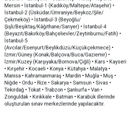
Mersin • İstanbul-1 (Kadıköy/Maltepe/Ataşehir) •
İstanbul-2 (Üsküdar/Ümraniye/Beykoz/Şile/
Çekmeköy) • İstanbul-3 (Beyoğlu/
Şişli/Beşiktaş/Kâğıthane/Sarıyer) • İstanbul-4
(Beyazıt/Bakırköy/Bahçelievler/Zeytinburnu/Fatih) •
İstanbul-5
(Avcılar/Esenyurt/Beylikdüzü/Küçükçekmece) •
İzmir/Güney (Konak/Balçova/Buca/Gaziemir) •
İzmir/Kuzey (Karşıyaka/Bornova/Çiğli) • Kars • Kayseri
• Kırşehir • Kocaeli • Konya • Kütahya • Malatya •
Manisa • Kahramanmaraş • Mardin • Muğla • Muş •
Niğde • Ordu • Rize • Sakarya • Samsun • Sivas •
Tekirdağ • Tokat • Trabzon • Şanlıurfa • Van •
Zonguldak • Kırıkkale • Batman • Karabük illerinde
oluşturulan sınav merkezlerinde yapılacaktır.