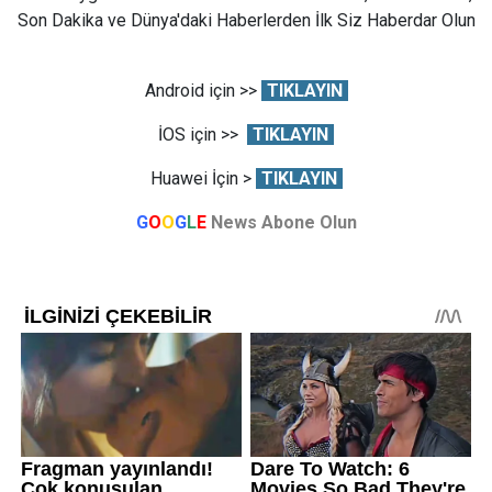
Son Dakika ve Dünya'daki Haberlerden İlk Siz Haberdar Olun
Android için >>
TIKLAYIN
İOS için >>
TIKLAYIN
Huawei İçin >
TIKLAYIN
G
O
O
G
L
E
News Abone Olun