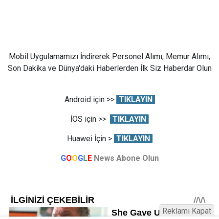
Mobil Uygulamamızı İndirerek Personel Alımı, Memur Alımı,
Son Dakika ve Dünya'daki Haberlerden İlk Siz Haberdar Olun
Android için >>
TIKLAYIN
İOS için >>
TIKLAYIN
Huawei İçin >
TIKLAYIN
G
O
O
G
L
E
News Abone Olun
Reklamı Kapat