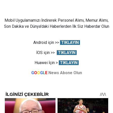
Mobil Uygulamamızı İndirerek Personel Alımı, Memur Alımı,
Son Dakika ve Dünya'daki Haberlerden İlk Siz Haberdar Olun
Android için >>
TIKLAYIN
İOS için >>
TIKLAYIN
Huawei İçin >
TIKLAYIN
G
O
O
G
L
E
News Abone Olun