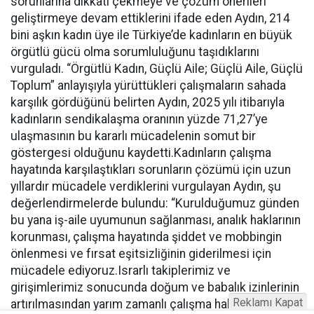
sorunlarına dikkati çekmeye ve çözüm önerileri
geliştirmeye devam ettiklerini ifade eden Aydın, 214
bini aşkın kadın üye ile Türkiye’de kadınların en büyük
örgütlü gücü olma sorumluluğunu taşıdıklarını
vurguladı. “Örgütlü Kadın, Güçlü Aile; Güçlü Aile, Güçlü
Toplum” anlayışıyla yürüttükleri çalışmaların sahada
karşılık gördüğünü belirten Aydın, 2025 yılı itibarıyla
kadınların sendikalaşma oranının yüzde 71,27’ye
ulaşmasının bu kararlı mücadelenin somut bir
göstergesi olduğunu kaydetti.Kadınların çalışma
hayatında karşılaştıkları sorunların çözümü için uzun
yıllardır mücadele verdiklerini vurgulayan Aydın, şu
değerlendirmelerde bulundu: “Kurulduğumuz günden
bu yana iş-aile uyumunun sağlanması, analık haklarının
korunması, çalışma hayatında şiddet ve mobbingin
önlenmesi ve fırsat eşitsizliğinin giderilmesi için
mücadele ediyoruz.Israrlı takiplerimiz ve
girişimlerimiz sonucunda doğum ve babalık izinlerinin
Reklamı Kapat
artırılmasından yarım zamanlı çalışma hakkına, kreş