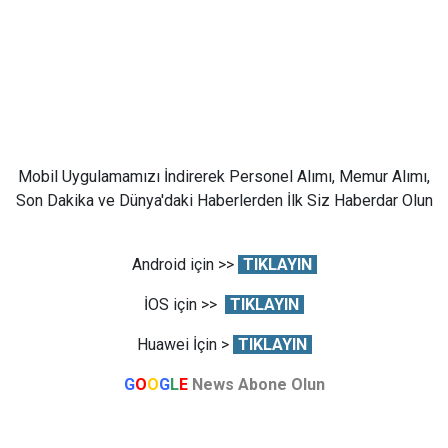
Mobil Uygulamamızı İndirerek Personel Alımı, Memur Alımı,
Son Dakika ve Dünya'daki Haberlerden İlk Siz Haberdar Olun
Android için >>
TIKLAYIN
İOS için >>
TIKLAYIN
Huawei İçin >
TIKLAYIN
G
O
O
G
L
E
News Abone Olun