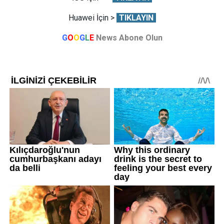
Huawei İçin >
TIKLAYIN
G
O
O
G
L
E
News Abone Olun