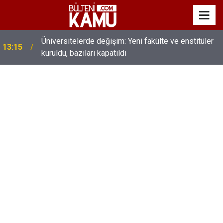
MEB’de üst düzey değişim: Genel müdürler değişti,
13:00
yeni isimler atandı