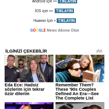
Android için >>
TIKLAYIN
İOS için >>
TIKLAYIN
Huawei İçin >
TIKLAYIN
G
O
O
G
L
E
News Abone Olun