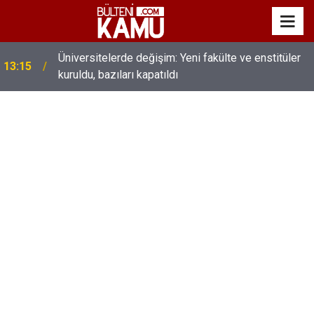
MEB’de üst düzey değişim: Genel müdürler değişti,
13:00
yeni isimler atandı