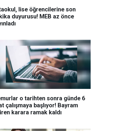
taokul, lise öğrencilerine son
kika duyurusu! MEB az önce
yınladı
murlar o tarihten sonra günde 6
at çalışmaya başlıyor! Bayram
tiren karara ramak kaldı