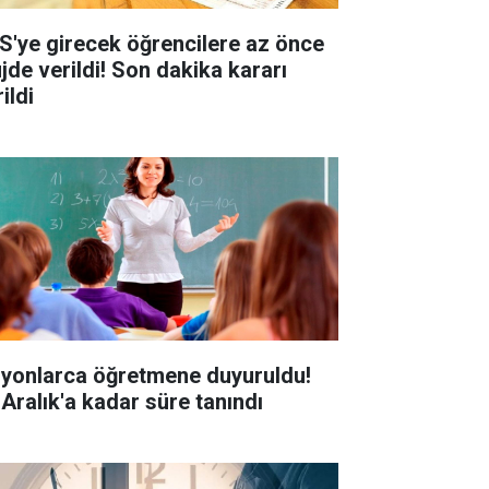
S'ye girecek öğrencilere az önce
jde verildi! Son dakika kararı
ildi
lyonlarca öğretmene duyuruldu!
 Aralık'a kadar süre tanındı