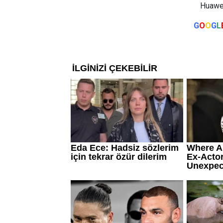
Huawei
G
O
O
G
L