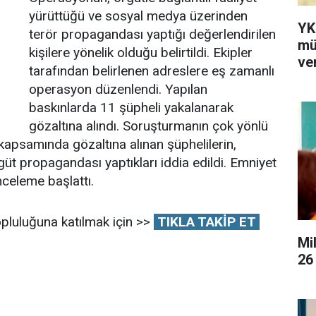
yürüttüğü ve sosyal medya üzerinden
YK
terör propagandası yaptığı değerlendirilen
mü
kişilere yönelik olduğu belirtildi. Ekipler
ver
tarafından belirlenen adreslere eş zamanlı
operasyon düzenlendi. Yapılan
baskınlarda 11 şüpheli yakalanarak
gözaltına alındı. Soruşturmanın çok yönlü
apsamında gözaltına alınan şüphelilerin,
t propagandası yaptıkları iddia edildi. Emniyet
inceleme başlattı.
pluluğuna katılmak için >>
TIKLA TAKİP ET
Mi
26