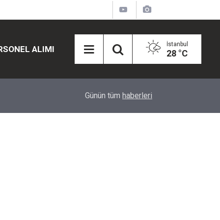
İstanbul
RSONEL ALIMI
28 °C
12:45
Eğiti Bir Sen'den Kadınlar İçin Olay Teklif: Çal
Günün tüm
haberleri