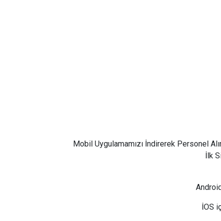
Mobil Uygulamamızı İndirerek Personel Alı
İlk 
Android
İOS i