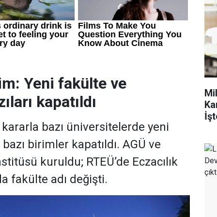
im: Yeni fakülte ve
Mi
ıları kapatıldı
Ka
İşt
ararla bazı üniversitelerde yeni
, bazı birimler kapatıldı. AGÜ ve
stitüsü kuruldu; RTEÜ’de Eczacılık
a fakülte adı değişti.