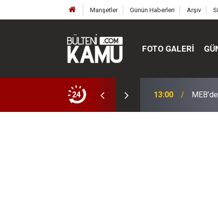
Manşetler
Günün Haberleri
Arşiv
S
FOTO GALERI
GÜ
ülte ve enstitüler kuruldu, bazıları kapatıldı
24
13:00
MEB’de 