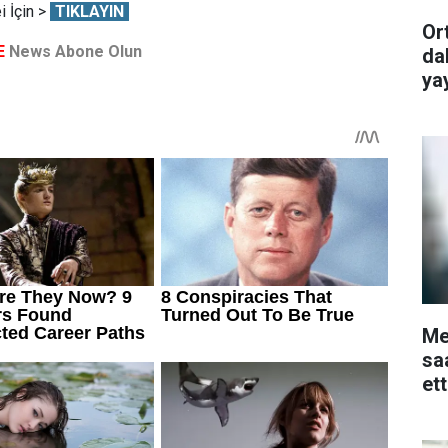
 İçin >
TIKLAYIN
Or
E
News Abone Olun
da
ya
Me
sa
et