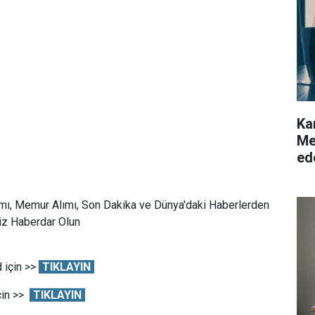
Ka
Me
ed
mı, Memur Alımı, Son Dakika ve Dünya'daki Haberlerden
Siz Haberdar Olun
 için >>
TIKLAYIN
çin >>
TIKLAYIN