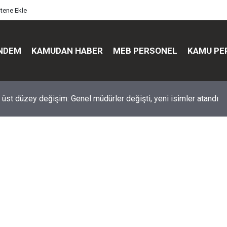
itene Ekle
NDEM
KAMUDAN HABER
MEB PERSONEL
KAMU PE
üst düzey değişim: Genel müdürler değişti, yeni isimler atandı