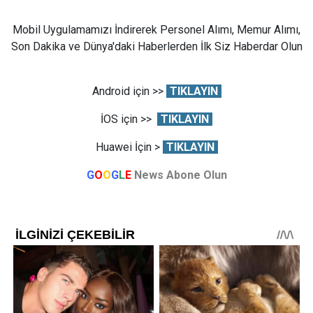
Mobil Uygulamamızı İndirerek Personel Alımı, Memur Alımı,
Son Dakika ve Dünya'daki Haberlerden İlk Siz Haberdar Olun
Android için >>
TIKLAYIN
İOS için >>
TIKLAYIN
Huawei İçin >
TIKLAYIN
G
O
O
G
L
E
News Abone Olun