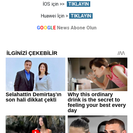
İOS için >>
TIKLAYIN
Huawei İçin >
TIKLAYIN
G
O
O
G
L
E
News Abone Olun