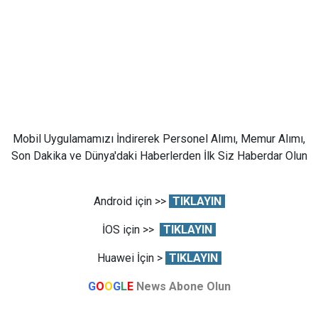
Mobil Uygulamamızı İndirerek Personel Alımı, Memur Alımı,
Son Dakika ve Dünya'daki Haberlerden İlk Siz Haberdar Olun
Android için >>
TIKLAYIN
İOS için >>
TIKLAYIN
Huawei İçin >
TIKLAYIN
G
O
O
G
L
E
News Abone Olun