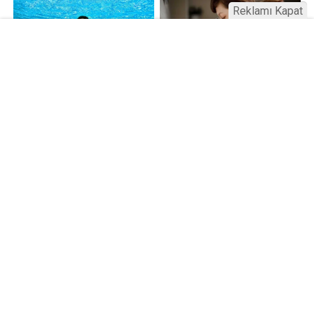
Reklamı Kapat
Kamu Bülteni © 2023
Anasayfa
Künye
İletişim
Gizlilik İlkeleri
Sitene Ekle