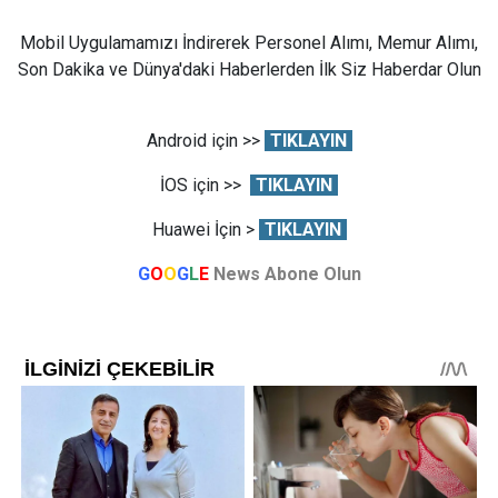
Mobil Uygulamamızı İndirerek Personel Alımı, Memur Alımı,
Son Dakika ve Dünya'daki Haberlerden İlk Siz Haberdar Olun
Android için >>
TIKLAYIN
İOS için >>
TIKLAYIN
Huawei İçin >
TIKLAYIN
G
O
O
G
L
E
News Abone Olun