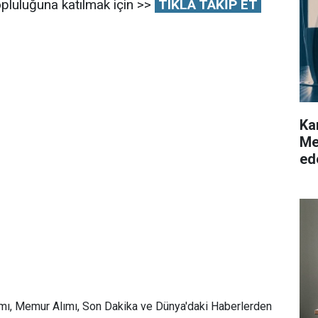
pluluğuna katılmak için >>
TIKLA TAKİP ET
Ka
Me
ed
mı, Memur Alımı, Son Dakika ve Dünya'daki Haberlerden