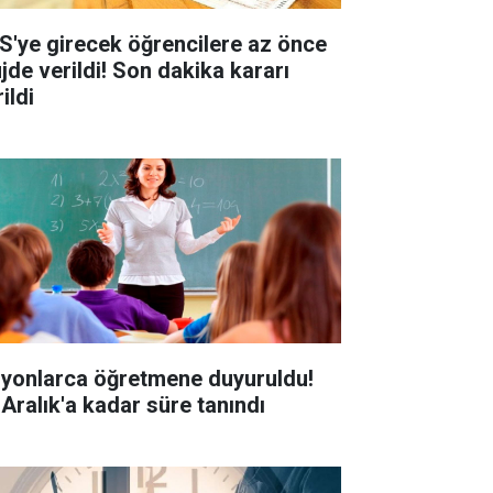
S'ye girecek öğrencilere az önce
jde verildi! Son dakika kararı
ildi
lyonlarca öğretmene duyuruldu!
 Aralık'a kadar süre tanındı