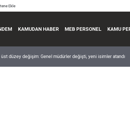
itene Ekle
NDEM
KAMUDAN HABER
MEB PERSONEL
KAMU PE
üst düzey değişim: Genel müdürler değişti, yeni isimler atandı