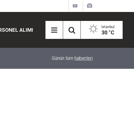
İstanbul
RSONEL ALIMI
30 °C
12:45
Eğiti Bir Sen'den Kadınlar İçin Olay Teklif: Çal
Günün tüm
haberleri