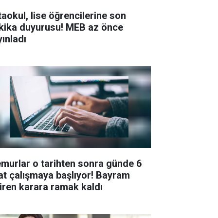
taokul, lise öğrencilerine son
kika duyurusu! MEB az önce
yınladı
murlar o tarihten sonra günde 6
at çalışmaya başlıyor! Bayram
tiren karara ramak kaldı