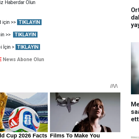
Siz Haberdar Olun
Or
da
 için >>
TIKLAYIN
ya
çin >>
TIKLAYIN
 İçin >
TIKLAYIN
E
News Abone Olun
Me
sa
et