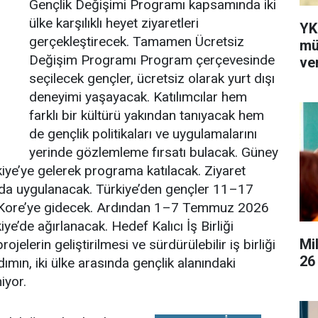
Gençlik Değişimi Programı kapsamında iki
ülke karşılıklı heyet ziyaretleri
YK
gerçekleştirecek. Tamamen Ücretsiz
mü
Değişim Programı Program çerçevesinde
ver
seçilecek gençler, ücretsiz olarak yurt dışı
deneyimi yaşayacak. Katılımcılar hem
farklı bir kültürü yakından tanıyacak hem
de gençlik politikaları ve uygulamalarını
yerinde gözlemleme fırsatı bulacak. Güney
iye’ye gelerek programa katılacak. Ziyaret
ada uygulanacak. Türkiye’den gençler 11–17
y Kore’ye gidecek. Ardından 1–7 Temmuz 2026
ye’de ağırlanacak. Hedef Kalıcı İş Birliği
Mi
rojelerin geliştirilmesi ve sürdürülebilir iş birliği
26
ımın, iki ülke arasında gençlik alanındaki
iyor.