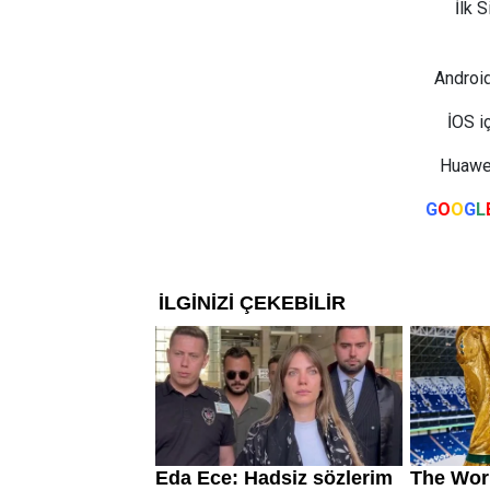
İlk 
Android
İOS i
Huawei
G
O
O
G
L