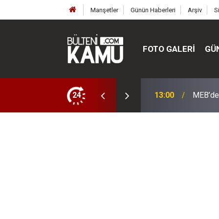
Manşetler
Günün Haberleri
Arşiv
S
FOTO GALERI
GÜ
ülte ve enstitüler kuruldu, bazıları kapatıldı
24
13:00
MEB’de 