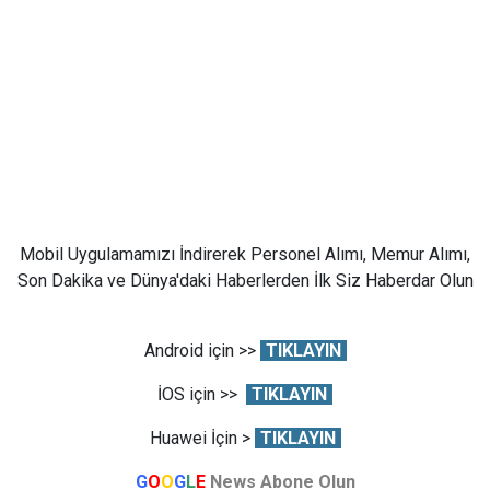
Mobil Uygulamamızı İndirerek Personel Alımı, Memur Alımı,
Son Dakika ve Dünya'daki Haberlerden İlk Siz Haberdar Olun
Android için >>
TIKLAYIN
İOS için >>
TIKLAYIN
Huawei İçin >
TIKLAYIN
G
O
O
G
L
E
News Abone Olun