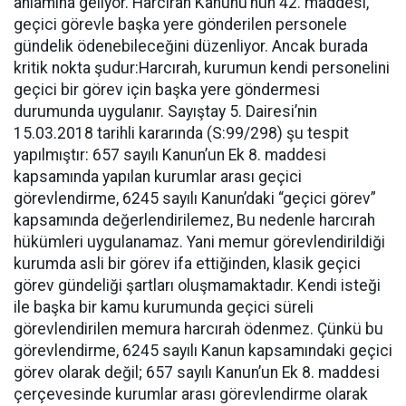
anlamına geliyor. Harcırah Kanunu’nun 42. maddesi,
geçici görevle başka yere gönderilen personele
gündelik ödenebileceğini düzenliyor. Ancak burada
kritik nokta şudur:Harcırah, kurumun kendi personelini
geçici bir görev için başka yere göndermesi
durumunda uygulanır. Sayıştay 5. Dairesi’nin
15.03.2018 tarihli kararında (S:99/298) şu tespit
yapılmıştır: 657 sayılı Kanun’un Ek 8. maddesi
kapsamında yapılan kurumlar arası geçici
görevlendirme, 6245 sayılı Kanun’daki “geçici görev”
kapsamında değerlendirilemez, Bu nedenle harcırah
hükümleri uygulanamaz. Yani memur görevlendirildiği
kurumda asli bir görev ifa ettiğinden, klasik geçici
görev gündeliği şartları oluşmamaktadır. Kendi isteği
ile başka bir kamu kurumunda geçici süreli
görevlendirilen memura harcırah ödenmez. Çünkü bu
görevlendirme, 6245 sayılı Kanun kapsamındaki geçici
görev olarak değil; 657 sayılı Kanun’un Ek 8. maddesi
çerçevesinde kurumlar arası görevlendirme olarak