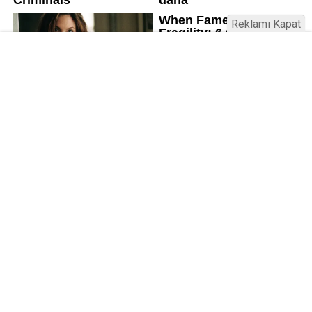
Reklamı Kapat
Üniversitelerde değişim: Yeni fakülte
ve enstitüler kuruldu, bazıları kapatıldı
Resmi Gazete’de yayımlanan kararla bazı
üniversitelerde yeni fakülte ve enstitüler kuruldu, bazı
birimler kapatıldı. AGÜ ve İSTE’de Lisansüstü Eğitim
Enstitüsü kuruldu; RTEÜ’de Eczacılık Fakültesi
kapatıldı. Aksaray’da fakülte adı değişti.