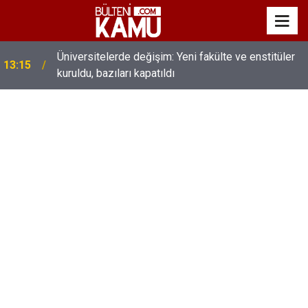
MEB’de üst düzey değişim: Genel müdürler değişti,
13:00
yeni isimler atandı