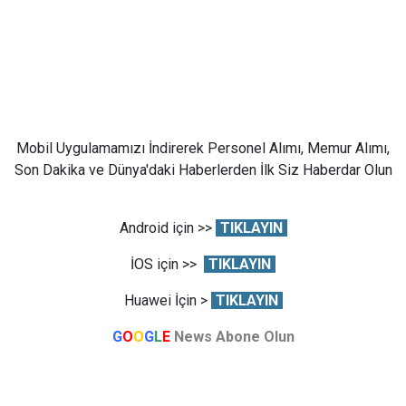
Mobil Uygulamamızı İndirerek Personel Alımı, Memur Alımı,
Son Dakika ve Dünya'daki Haberlerden İlk Siz Haberdar Olun
Android için >>
TIKLAYIN
İOS için >>
TIKLAYIN
Huawei İçin >
TIKLAYIN
G
O
O
G
L
E
News Abone Olun