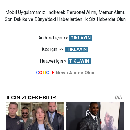
Mobil Uygulamamızı İndirerek Personel Alımı, Memur Alımı,
Son Dakika ve Dünya'daki Haberlerden İlk Siz Haberdar Olun
Android için >>
TIKLAYIN
İOS için >>
TIKLAYIN
Huawei İçin >
TIKLAYIN
G
O
O
G
L
E
News Abone Olun