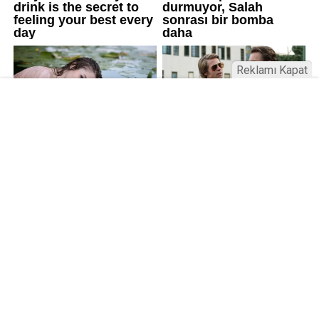
Reklamı Kapat
Üniversitelerde değişim: Yeni fakülte
ve enstitüler kuruldu, bazıları kapatıldı
Resmi Gazete’de yayımlanan kararla bazı
üniversitelerde yeni fakülte ve enstitüler kuruldu, bazı
birimler kapatıldı. AGÜ ve İSTE’de Lisansüstü Eğitim