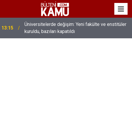
MEB’de üst düzey değişim: Genel müdürler değişti,
13:00
yeni isimler atandı