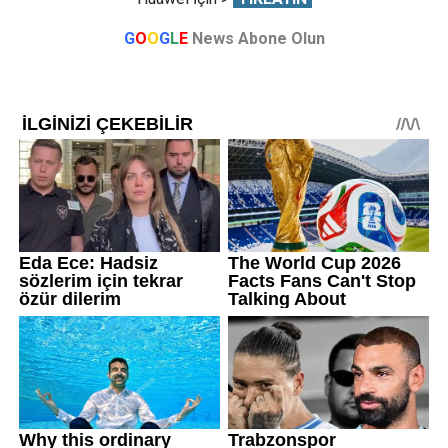
G
O
O
G
L
E
News Abone Olun