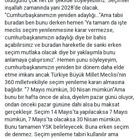
olduğunu çok net bir şekilde söyleyebiliriz. Seçimler
inşallah zamanında yani 2028'de olacak.
"Cumhurbaşkanımızın yeniden adaylığı..."Ama tabii
buradan ben bunu derken hemen 'Ya tamam da işte
meclis seçim yenilenmesine karar vermezse,
cumhurbaşkanımızın adaylığı diye bir bahis
açabilirsiniz ve buradan hareketle de sanki erken
seçim mutlaka olacak diye bir yaklaşımla bunu
anlamaya çalışırsınız'. Hemen şunu söyleyeyim,
cumhurbaşkanımızın yeniden bir dönem daha elde
etme imkanı ancak Türkiye Büyük Millet Meclisi'nin
360 milletvekiliyle seçim yenileme kararı almasına
bağlıdır. "7 Mayıs mümkün, 30 Nisan mümkün"Ama
bunu bir hafta önce de alsa, diyelim pazar günü oluyor,
ondan önceki pazar gününe dahi alsa bu maksat
gerçekleşir. Seçim 14 Mayıs'ta yapılacaksa 7 Mayıs
mümkün, 7 Mayıs'ta olacaksa 30 Nisan mümkün.
Bunu tamamen YSK belirleyecek. Buna erken seçim
de denmez. Seçim yenileme tabiri kullanılır ama