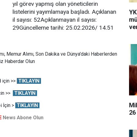
yıl görev yapmış olan yöneticilerin
listelerini yayımlamaya başladı. Açıklanan
YK
mü
il sayısı: 52Açıklanmayan il sayısı:
ver
29Güncelleme tarihi: 25.02.2026/ 14.51
mı, Memur Alımı, Son Dakika ve Dünya'daki Haberlerden
Siz Haberdar Olun
 için >>
TIKLAYIN
çin >>
TIKLAYIN
Mi
 İçin >
TIKLAYIN
26
E
News Abone Olun