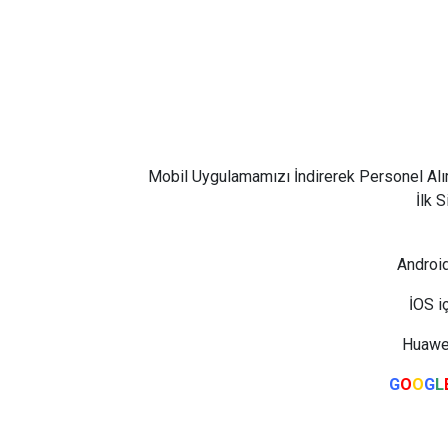
Mobil Uygulamamızı İndirerek Personel Alı
İlk 
Android
İOS i
Huawei
G
O
O
G
L