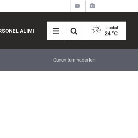
İstanbul
RSONEL ALIMI
24 °C
12:45
Eğiti Bir Sen'den Kadınlar İçin Olay Teklif: Çal
Günün tüm
haberleri