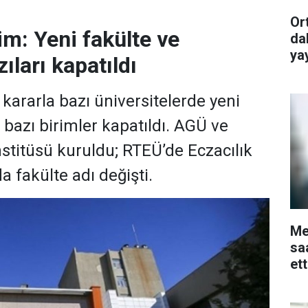
Or
im: Yeni fakülte ve
da
ya
ıları kapatıldı
ararla bazı üniversitelerde yeni
, bazı birimler kapatıldı. AGÜ ve
stitüsü kuruldu; RTEÜ’de Eczacılık
a fakülte adı değişti.
Me
sa
et