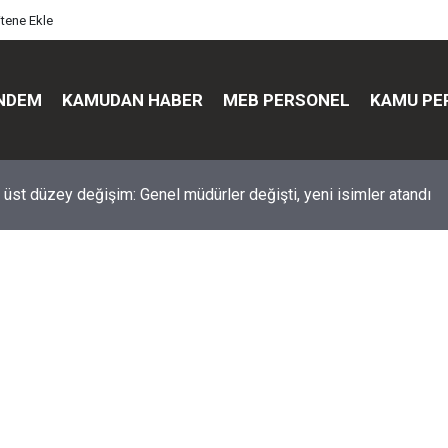
itene Ekle
NDEM
KAMUDAN HABER
MEB PERSONEL
KAMU PE
üst düzey değişim: Genel müdürler değişti, yeni isimler atandı