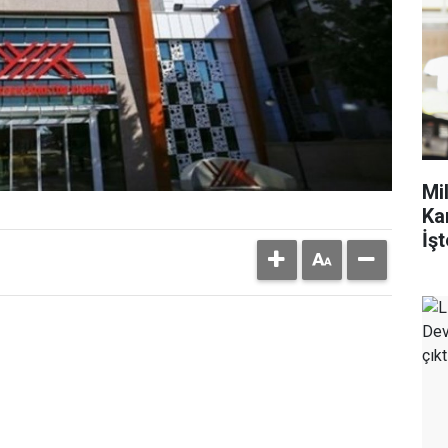
Mi
Ka
İşt