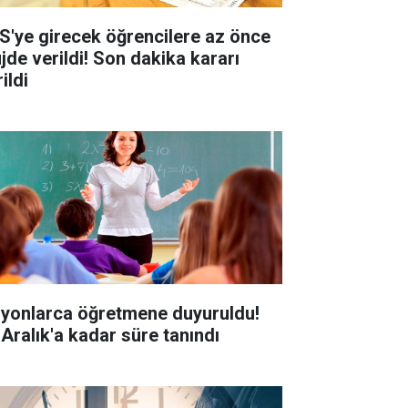
S'ye girecek öğrencilere az önce
jde verildi! Son dakika kararı
ildi
lyonlarca öğretmene duyuruldu!
 Aralık'a kadar süre tanındı