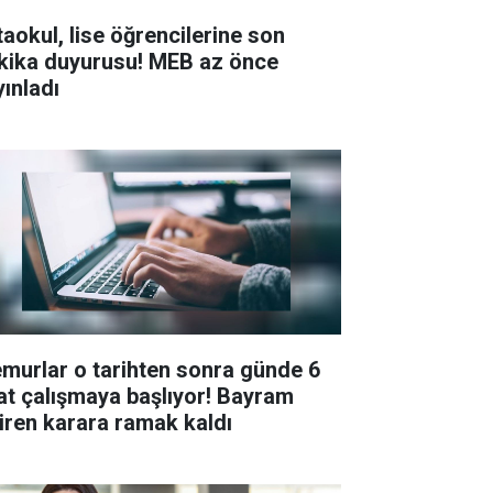
taokul, lise öğrencilerine son
kika duyurusu! MEB az önce
yınladı
murlar o tarihten sonra günde 6
at çalışmaya başlıyor! Bayram
tiren karara ramak kaldı