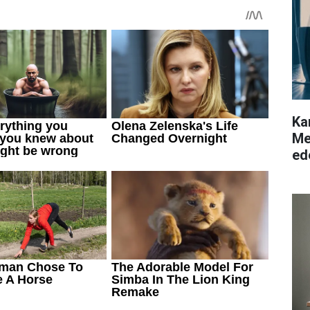
Ka
Me
ed