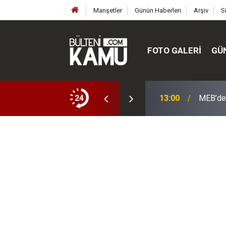
Manşetler
Günün Haberleri
Arşiv
S
FOTO GALERI
GÜ
ülte ve enstitüler kuruldu, bazıları kapatıldı
24
13:00
MEB’de 