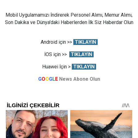
Mobil Uygulamamızı İndirerek Personel Alımı, Memur Alımı,
Son Dakika ve Dünya'daki Haberlerden İlk Siz Haberdar Olun
Android için >>
TIKLAYIN
İOS için >>
TIKLAYIN
Huawei İçin >
TIKLAYIN
G
O
O
G
L
E
News Abone Olun