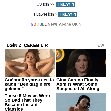
İOS için >>
TIKLAYIN
Huawei İçin >
TIKLAYIN
G
O
O
G
L
E
News Abone Olun