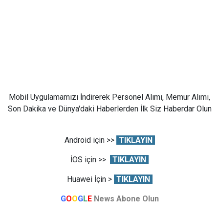
Mobil Uygulamamızı İndirerek Personel Alımı, Memur Alımı,
Son Dakika ve Dünya'daki Haberlerden İlk Siz Haberdar Olun
Android için >>
TIKLAYIN
İOS için >>
TIKLAYIN
Huawei İçin >
TIKLAYIN
G
O
O
G
L
E
News Abone Olun