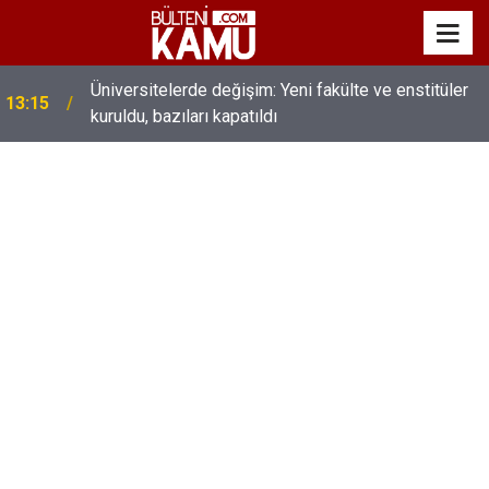
MEB’de üst düzey değişim: Genel müdürler değişti,
13:00
yeni isimler atandı