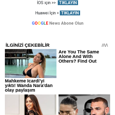
İOS için >>
TIKLAYIN
Huawei İçin >
TIKLAYIN
G
O
O
G
L
E
News Abone Olun