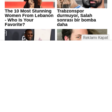
Reklamı Kapat
Üniversitelerde değişim: Yeni fakülte
ve enstitüler kuruldu, bazıları kapatıldı
Resmi Gazete’de yayımlanan kararla bazı