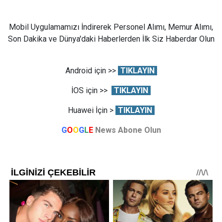
Mobil Uygulamamızı İndirerek Personel Alımı, Memur Alımı,
Son Dakika ve Dünya'daki Haberlerden İlk Siz Haberdar Olun
Android için >>
TIKLAYIN
İOS için >>
TIKLAYIN
Huawei İçin >
TIKLAYIN
G
O
O
G
L
E
News Abone Olun