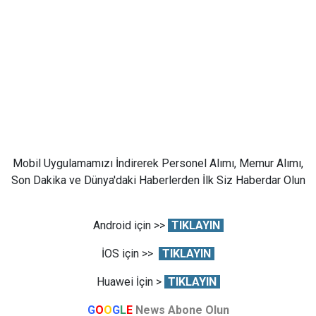
Mobil Uygulamamızı İndirerek Personel Alımı, Memur Alımı,
Son Dakika ve Dünya'daki Haberlerden İlk Siz Haberdar Olun
Android için >>
TIKLAYIN
İOS için >>
TIKLAYIN
Huawei İçin >
TIKLAYIN
G
O
O
G
L
E
News Abone Olun