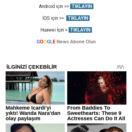
Android için >>
TIKLAYIN
İOS için >>
TIKLAYIN
Huawei İçin >
TIKLAYIN
G
O
O
G
L
E
News Abone Olun