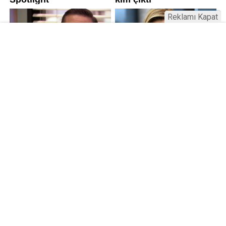
Reklamı Kapat
Kamu Bülteni © 2023
Anasayfa
Künye
İletişim
Gizlilik İlkeleri
Sitene Ekle