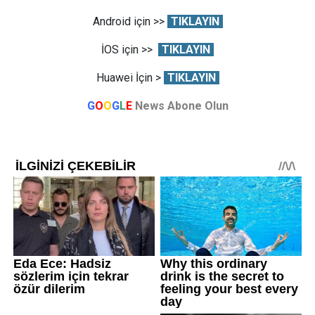
Android için >>
TIKLAYIN
İOS için >>
TIKLAYIN
Huawei İçin >
TIKLAYIN
G
O
O
G
L
E
News Abone Olun