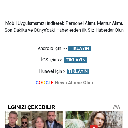
Mobil Uygulamamızı İndirerek Personel Alımı, Memur Alımı,
Son Dakika ve Dünya'daki Haberlerden İlk Siz Haberdar Olun
Android için >>
TIKLAYIN
İOS için >>
TIKLAYIN
Huawei İçin >
TIKLAYIN
G
O
O
G
L
E
News Abone Olun