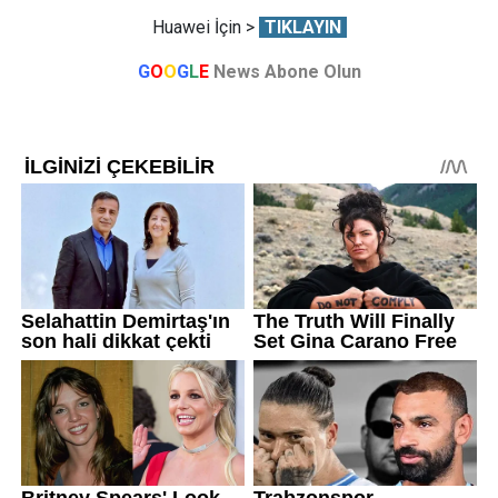
Huawei İçin >
TIKLAYIN
G
O
O
G
L
E
News Abone Olun