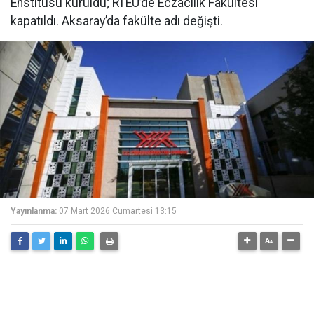
Enstitüsü kuruldu; RTEÜ’de Eczacılık Fakültesi
kapatıldı. Aksaray’da fakülte adı değişti.
Yayınlanma:
07 Mart 2026 Cumartesi 13:15