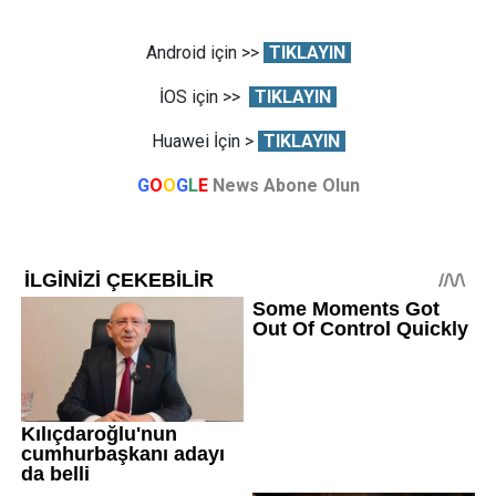
Android için >>
TIKLAYIN
İOS için >>
TIKLAYIN
Huawei İçin >
TIKLAYIN
G
O
O
G
L
E
News Abone Olun